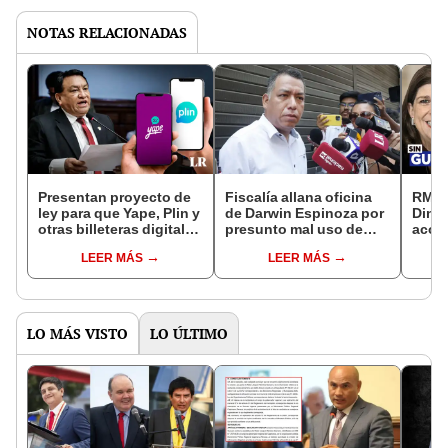
NOTAS RELACIONADAS
Presentan proyecto de
Fiscalía allana oficina
RMP 
ley para que Yape, Plin y
de Darwin Espinoza por
Dina 
otras billeteras digitales
presunto mal uso de
acos
protejan datos de
recursos públicos
por h
LEER MÁS
LEER MÁS
usuarios
pres
LO MÁS VISTO
LO ÚLTIMO