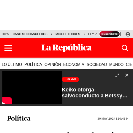
HOY
CASO MOCHASUELDOS
MIGUEL TORRES
LEY PULPÍN
PRECIO DEL
LO ÚLTIMO
POLÍTICA
OPINIÓN
ECONOMÍA
SOCIEDAD
MUNDO
CIE
EN VIVO
Keiko otorga
salvoconducto a Betssy
Chávez y renuevan
Petroperú | Sin Guion con
Rosa María Palacios
Política
30 May 2024 | 10:48 h