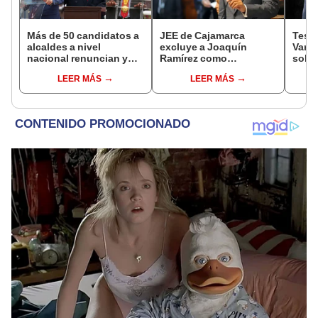
Más de 50 candidatos a
JEE de Cajamarca
Testi
alcaldes a nivel
excluye a Joaquín
Varil
nacional renuncian y
Ramírez como
sobo
dan paso a la reelección
candidato a gobernador
Orell
LEER MÁS
LEER MÁS
encubierta
regional por ocultar
sentencia