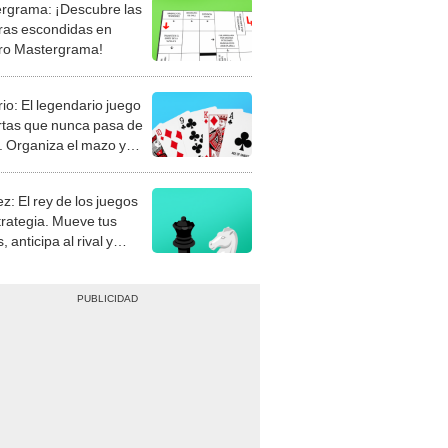
rgrama: ¡Descubre las
ras escondidas en
ro Mastergrama!
rio: El legendario juego
rtas que nunca pasa de
 Organiza el mazo y
stra tu habilidad.
z: El rey de los juegos
trategia. Mueve tus
, anticipa al rival y
gue el jaque mate.