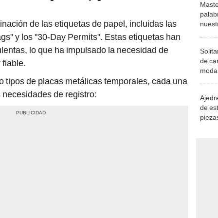
Maste
palab
inación de las etiquetas de papel, incluidas las
nuest
ags" y los "30-Day Permits". Estas etiquetas han
ulentas, lo que ha impulsado la necesidad de
Solita
de ca
fiable.
moda.
ro tipos de placas metálicas temporales, cada una
demue
 necesidades de registro:
Ajedre
de es
piezas
consi