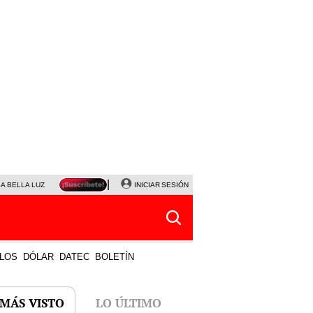
LA BELLA LUZ
MAGALY MEDINA
INICIAR SESIÓN
SINUANO RESULTADOS HOY
JANET TELLO
LOS
DÓLAR
DATEC
BOLETÍN
 MÁS VISTO
LO ÚLTIMO