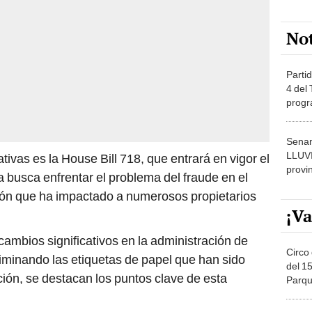
No
Partid
4 del
progr
dónde
Senam
LLUV
tivas es la House Bill 718, que entrará en vigor el
provi
a busca enfrentar el problema del fraude en el
ción que ha impactado a numerosos propietarios
¡Va
mbios significativos en la administración de
Circo 
iminando las etiquetas de papel que han sido
del 15
ión, se destacan los puntos clave de esta
Parqu
Migue