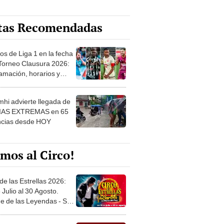
tas Recomendadas
os de Liga 1 en la fecha
 Torneo Clausura 2026:
amación, horarios y
 ver
hi advierte llegada de
IAS EXTREMAS en 65
ncias desde HOY
mos al Circo!
de las Estrellas 2026:
 Julio al 30 Agosto.
e de las Leyendas - San
l