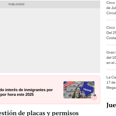
Circo
de Jul
Círcul
Circo
Del 2
Costa
Gran 
del 10
en el
La Ca
17 de 
Mega 
do interés de inmigrantes por
por hora este 2025
Ju
estión de placas y permisos