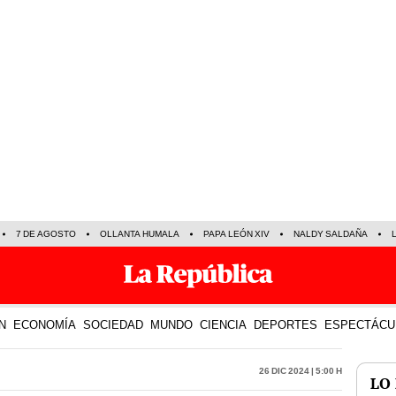
7 DE AGOSTO
OLLANTA HUMALA
PAPA LEÓN XIV
NALDY SALDAÑA
N
ECONOMÍA
SOCIEDAD
MUNDO
CIENCIA
DEPORTES
ESPECTÁCU
26 Dic 2024 | 5:00 h
LO