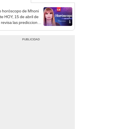
o horóscopo de Mhoni
te HOY, 15 de abril de
1
 revisa las predicciones
signo y entérate si te
a un día afortunado