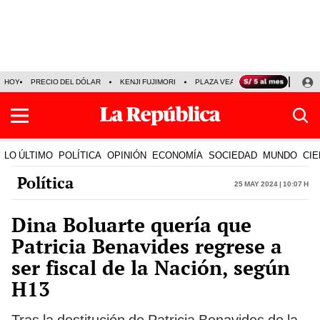
HOY
PRECIO DEL DÓLAR
KENJI FUJIMORI
PLAZA VEA
FERIADOS
KE
LO ÚLTIMO
POLÍTICA
OPINIÓN
ECONOMÍA
SOCIEDAD
MUNDO
CIE
Política
25 May 2024 | 10:07 h
Dina Boluarte quería que
Patricia Benavides regrese a
ser fiscal de la Nación, según
H13