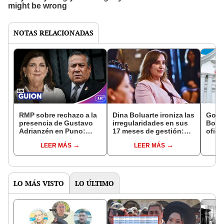
NOTAS RELACIONADAS
RMP sobre rechazo a la
Dina Boluarte ironiza las
Gobi
presencia de Gustavo
irregularidades en sus
Bolua
Adrianzén en Puno:
17 meses de gestión:
ofici
"Con qué cara se
"Soy tendencia todos
Caru
LEER MÁS
LEER MÁS
presenta"
los días"
proc
LO MÁS VISTO
LO ÚLTIMO