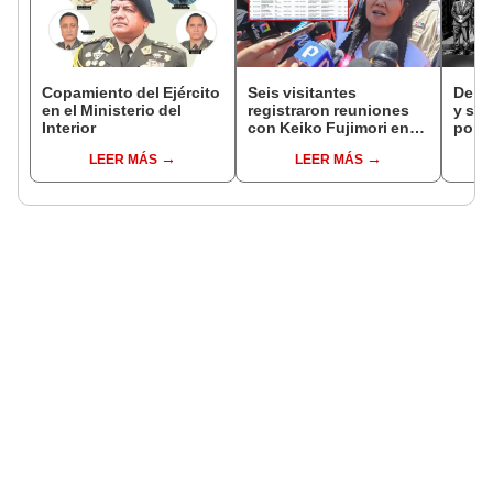
Copamiento del Ejército
Seis visitantes
De fa
en el Ministerio del
registraron reuniones
y sob
Interior
con Keiko Fujimori en
por R
las mismas horas que la
LEER MÁS
LEER MÁS
presidenta se
encontraba en Junín