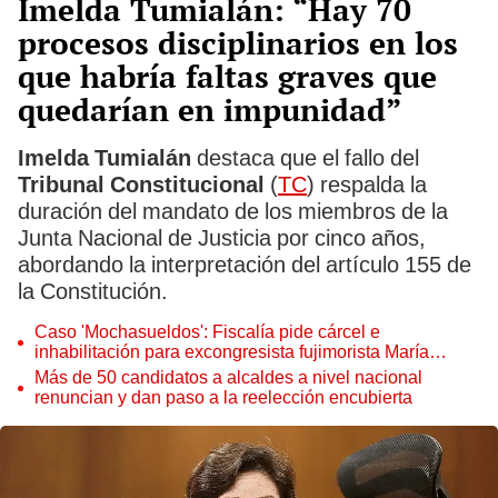
Imelda Tumialán: “Hay 70
procesos disciplinarios en los
que habría faltas graves que
quedarían en impunidad”
Imelda Tumialán
destaca que el fallo del
Tribunal Constitucional
(
TC
) respalda la
duración del mandato de los miembros de la
Junta Nacional de Justicia por cinco años,
abordando la interpretación del artículo 155 de
la Constitución.
Caso 'Mochasueldos': Fiscalía pide cárcel e
inhabilitación para excongresista fujimorista María
Cordero Jon Tay
Más de 50 candidatos a alcaldes a nivel nacional
renuncian y dan paso a la reelección encubierta