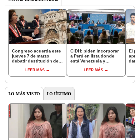
Congreso acuerda este
CIDH: piden incorporar
El pl
jueves 7 de marzo
a Perú en lista donde
aprob
debatir destitución de la
está Venezuela y
dar g
Junta Nacional de
Nicaragua
LEER MÁS
LEER MÁS
Justicia
LO MÁS VISTO
LO ÚLTIMO