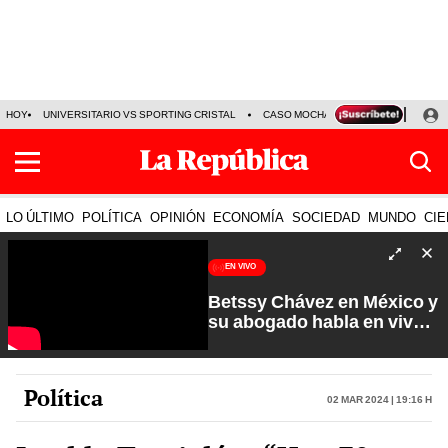
HOY
UNIVERSITARIO VS SPORTING CRISTAL
CASO MOCHASUELDOS
MIGUEL
LO ÚLTIMO
POLÍTICA
OPINIÓN
ECONOMÍA
SOCIEDAD
MUNDO
CIE
EN VIVO
Betssy Chávez en México y
su abogado habla en vivo |
Que No Se Te Olvide con
Carlos Cornejo
Política
02 Mar 2024 | 19:16 h