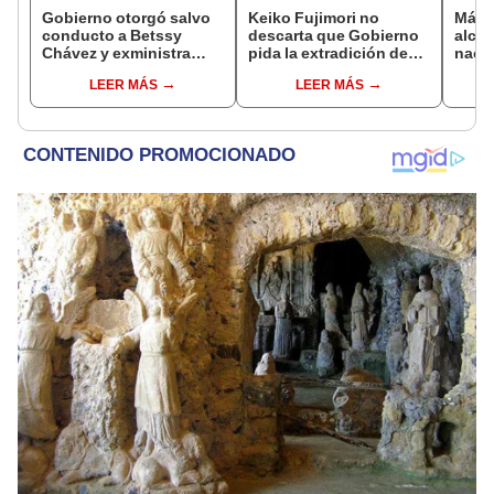
Gobierno otorgó salvo
Keiko Fujimori no
Más d
conducto a Betssy
descarta que Gobierno
alcal
Chávez y exministra
pida la extradición de
nacio
viajó a México en la
Betssy Chávez: "Está
dan p
LEER MÁS
LEER MÁS
madrugada
dentro de nuestras
encu
facultades"