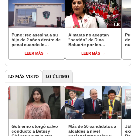
Puno: reo asesina a su
Aimaras no aceptan
Puno
hijo de 2 años dentro de
"perdón" de Dina
de u
penal cuando lo
Boluarte por los
nunca
visitaba
muertos en su Gobierno
LEER MÁS
LEER MÁS
LO MÁS VISTO
LO ÚLTIMO
Gobierno otorgó salvo
Más de 50 candidatos a
JEE 
conducto a Betssy
alcaldes a nivel
excl