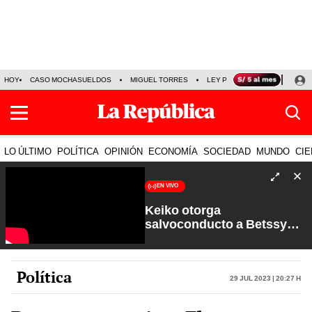
HOY
CASO MOCHASUELDOS
MIGUEL TORRES
LEY PULPÍN
PRECIO DEL
LO ÚLTIMO
POLÍTICA
OPINIÓN
ECONOMÍA
SOCIEDAD
MUNDO
CIE
EN VIVO
Keiko otorga
salvoconducto a Betssy
Chávez y renuevan
Petroperú | Sin Guion con
Rosa María Palacios
Política
29 Jul 2023 | 20:27 h