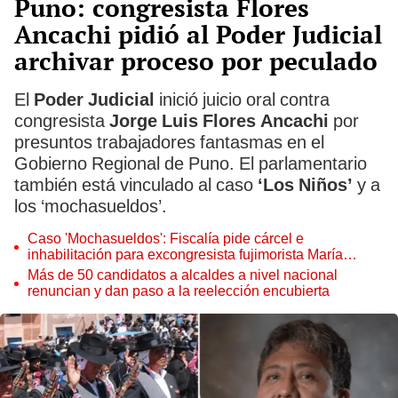
Puno: congresista Flores
Ancachi pidió al Poder Judicial
archivar proceso por peculado
El
Poder Judicial
inició juicio oral contra
congresista
Jorge Luis Flores Ancachi
por
presuntos trabajadores fantasmas en el
Gobierno Regional de Puno. El parlamentario
también está vinculado al caso
‘Los Niños’
y a
los ‘mochasueldos’.
Caso 'Mochasueldos': Fiscalía pide cárcel e
inhabilitación para excongresista fujimorista María
Cordero Jon Tay
Más de 50 candidatos a alcaldes a nivel nacional
renuncian y dan paso a la reelección encubierta