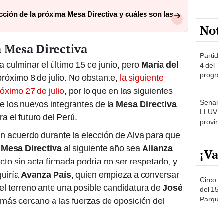
cción de la próxima Mesa Directiva y cuáles son las
No
a Mesa Directiva
Partid
ta culminar el último 15 de junio, pero
María del
4 del
progr
próximo 8 de julio. No obstante,
la siguiente
dónde
óximo 27 de julio
, por lo que en las siguientes
Senam
e los nuevos integrantes de la
Mesa Directiva
LLUV
ra el futuro del Perú.
provi
, un acuerdo durante la elección de Alva para que
a
Mesa Directiva
al siguiente año sea
Alianza
¡Va
acto sin acta firmada podría no ser respetado, y
guiría
Avanza País
, quien empieza a conversar
Circo 
el terreno ante una posible candidatura de
José
del 15
Parqu
l más cercano a las fuerzas de oposición del
Migue