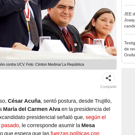
reele
JEE d
Joaq
candi
regio
Testig
de re
Orell
ión contra UCV. Foto: Clinton Medina/ La República
Compartir
eso,
César Acuña
, sentó postura, desde Trujillo,
 a
María del Carmen Alva
en la presidencia del
excandidato presidencial señaló que,
según el
o pasado
, le corresponde asumir la
Mesa
 lo que espera que las
fuerzas políticas con