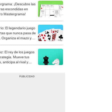
rgrama: ¡Descubre las
ras escondidas en
ro Mastergrama!
rio: El legendario juego
rtas que nunca pasa de
 Organiza el mazo y
stra tu habilidad.
z: El rey de los juegos
trategia. Mueve tus
, anticipa al rival y
gue el jaque mate.