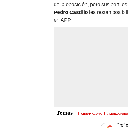
de la oposición, pero sus perfil
Pedro Castillo
les restan posibi
en APP.
CESAR ACUÑA
ALIANZA PAR
Prefi