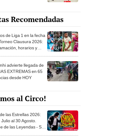
tas Recomendadas
os de Liga 1 en la fecha
 Torneo Clausura 2026:
amación, horarios y
 ver
hi advierte llegada de
IAS EXTREMAS en 65
ncias desde HOY
mos al Circo!
de las Estrellas 2026:
 Julio al 30 Agosto.
e de las Leyendas - San
l