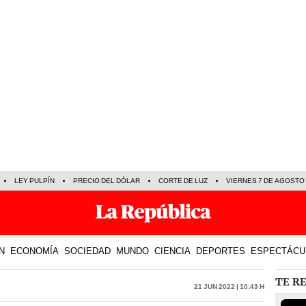
LEY PULPÍN
PRECIO DEL DÓLAR
CORTE DE LUZ
VIERNES 7 DE AGOSTO
N
ECONOMÍA
SOCIEDAD
MUNDO
CIENCIA
DEPORTES
ESPECTÁCU
TE R
21 Jun 2022 | 10:43 h