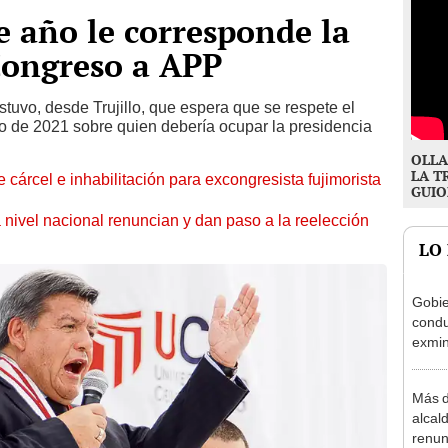
e año le corresponde la
Congreso a APP
stuvo, desde Trujillo, que espera que se respete el
o de 2021 sobre quien debería ocupar la presidencia
OLLA
LA T
 cárcel e inhabilitación para excongresista fujimorista
GUIO
 nivel nacional renuncian y dan paso a la reelección
LO
Gobie
condu
exmin
la m
Más d
alcal
renun