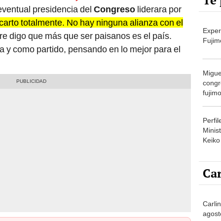
Te 
eventual presidencia del
Congreso
liderara por
carto totalmente. No hay ninguna alianza con el
Exper
e digo que más que ser paisanos es el país.
Fujim
y como partido, pensando en lo mejor para el
Migue
congr
fujimo
prime
Perfi
Minist
Keiko
Car
Carlin
agost