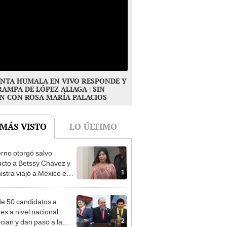
NTA HUMALA EN VIVO RESPONDE Y
RAMPA DE LÓPEZ ALIAGA | SIN
N CON ROSA MARÍA PALACIOS
 MÁS VISTO
LO ÚLTIMO
rno otorgó salvo
cto a Betssy Chávez y
1
istra viajó a México en
adrugada
e 50 candidatos a
des a nivel nacional
2
cian y dan paso a la