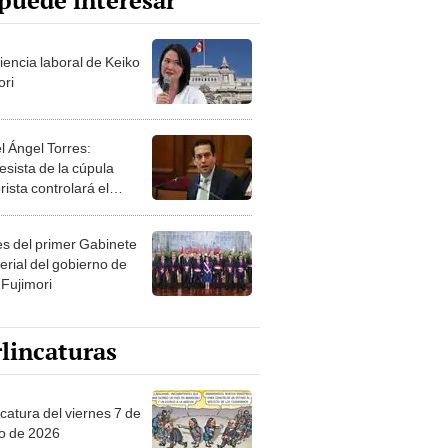
puede interesar
iencia laboral de Keiko
ori
l Ángel Torres:
esista de la cúpula
rista controlará el
r año del Senado
les del primer Gabinete
erial del gobierno de
 Fujimori
lincaturas
catura del viernes 7 de
o de 2026