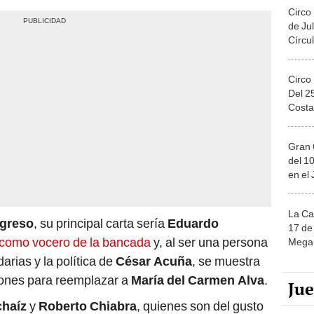
Circo
de Jul
Círcul
Circo
Del 2
Costa
Gran 
del 10
en el
La Ca
ogreso
, su principal carta sería
Eduardo
17 de 
como vocero de la bancada
y, al ser una persona
Mega 
arias y la política de
César Acuña
, se muestra
iones para reemplazar a
María del Carmen Alva
.
Ju
chaíz
y
Roberto Chiabra
, quienes son del gusto