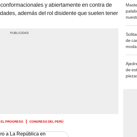
es conformacionales y abiertamente en contra de
Maste
palab
lidades, además del rol disidente que suelen tener
nuest
Solita
de ca
moda.
demue
Ajedre
de es
piezas
consi
A EL PROGRESO
CONGRESO DEL PERÚ
ero a La República en