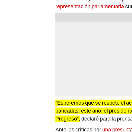
representación parlamentaria
cum
“Esperemos que se respete el ac
bancadas, este año, el president
Progreso”,
declaró para la prensa
Ante las críticas por
una presunta