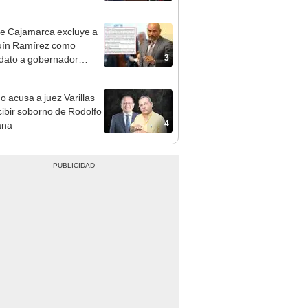
cción encubierta
e Cajamarca excluye a
uín Ramírez como
3
dato a gobernador
nal por ocultar sentencia
o acusa a juez Varillas
cibir soborno de Rodolfo
4
ana