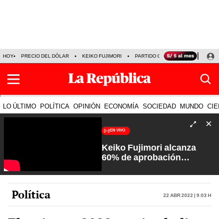
HOY
PRECIO DEL DÓLAR
KEIKO FUJIMORI
PARTIDO OBRAS
ARMONÍA 10
LO ÚLTIMO
POLÍTICA
OPINIÓN
ECONOMÍA
SOCIEDAD
MUNDO
CIE
EN VIVO
Keiko Fujimori alcanza
60% de aprobación
ciudadana | Sin Guion con
Rosa María Palacios
Política
22 Abr 2022 | 9:03 h