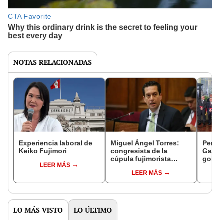
NOTAS RELACIONADAS
Experiencia laboral de
Miguel Ángel Torres:
Perfi
Keiko Fujimori
congresista de la
Gabin
cúpula fujimorista
gobi
LEER MÁS
controlará el primer año
Fujim
LEER MÁS
del Senado
LO MÁS VISTO
LO ÚLTIMO