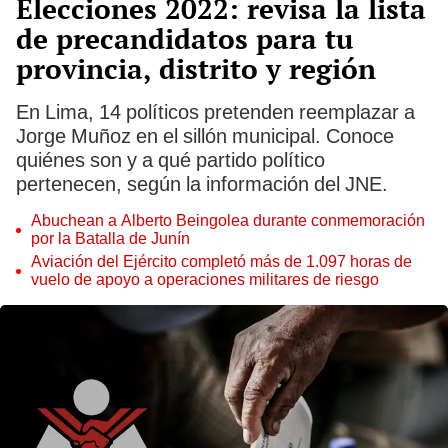
Elecciones 2022: revisa la lista
de precandidatos para tu
provincia, distrito y región
En Lima, 14 políticos pretenden reemplazar a
Jorge Muñoz en el sillón municipal. Conoce
quiénes son y a qué partido político
pertenecen, según la información del JNE.
Abuchean a Alberto Beingolea durante conmemoración
por la Batalla de Junín
Aviación del Ejército completó más de 1.097 horas de
vuelo de apoyo a operaciones militares de riesgo