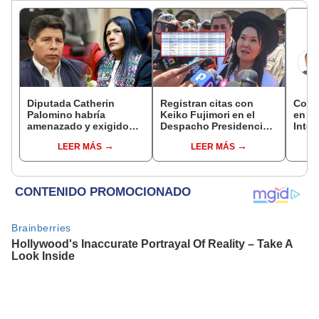
Diputada Catherin
Registran citas con
Copam
Palomino habría
Keiko Fujimori en el
en el
amenazado y exigido
Despacho Presidencial
Inter
S/300 mil a familiares de
mientras ella estaba de
LEER MÁS
LEER MÁS
Pedro Castillo tras
viaje
insultarlos por
WhatsApp