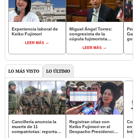
Experiencia laboral de
Miguel Ángel Torres:
Perfi
Keiko Fujimori
congresista de la
Gabin
cúpula fujimorista
gobi
LEER MÁS
controlará el primer año
Fujim
LEER MÁS
del Senado
LO MÁS VISTO
LO ÚLTIMO
Cancillería anuncia la
Registran citas con
Copam
muerte de 11
Keiko Fujimori en el
en el
compatriotas: reportan
Despacho Presidencial
Inter
114 desaparecidos y 3
mientras ella estaba de