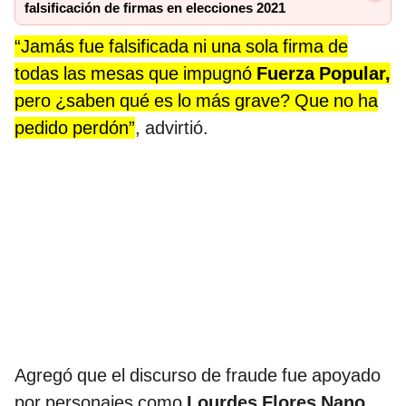
falsificación de firmas en elecciones 2021
“Jamás fue falsificada ni una sola firma de
todas las mesas que impugnó
Fuerza Popular,
pero ¿saben qué es lo más grave? Que no ha
pedido perdón”
, advirtió.
Agregó que el discurso de fraude fue apoyado
por personajes como
Lourdes Flores Nano
,