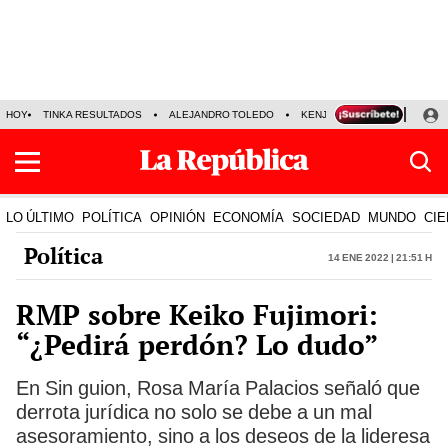
HOY
TINKA RESULTADOS
ALEJANDRO TOLEDO
KENJI FUJIMORI
PRECIO
LO ÚLTIMO
POLÍTICA
OPINIÓN
ECONOMÍA
SOCIEDAD
MUNDO
CIE
Política
14 Ene 2022 | 21:51 h
RMP sobre Keiko Fujimori:
“¿Pedirá perdón? Lo dudo”
En Sin guion, Rosa María Palacios señaló que
derrota jurídica no solo se debe a un mal
asesoramiento, sino a los deseos de la lideresa