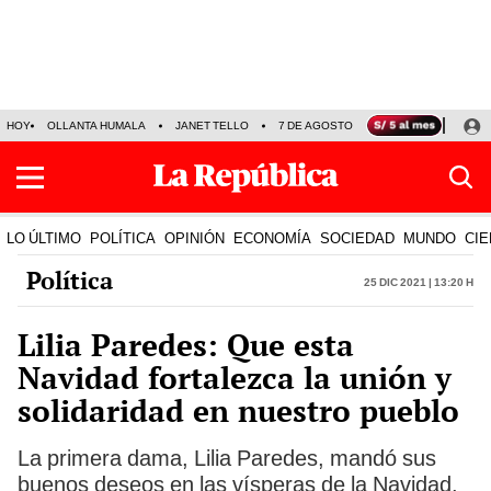
HOY
OLLANTA HUMALA
JANET TELLO
7 DE AGOSTO
TINKA RESULTADOS
LO ÚLTIMO
POLÍTICA
OPINIÓN
ECONOMÍA
SOCIEDAD
MUNDO
CIE
Política
25 Dic 2021 | 13:20 h
Lilia Paredes: Que esta
Navidad fortalezca la unión y
solidaridad en nuestro pueblo
La primera dama, Lilia Paredes, mandó sus
buenos deseos en las vísperas de la Navidad.