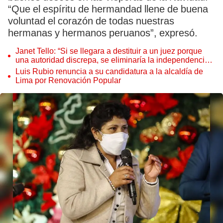
“Que el espíritu de hermandad llene de buena
voluntad el corazón de todas nuestras
hermanas y hermanos peruanos”, expresó.
Janet Tello: “Si se llegara a destituir a un juez porque
una autoridad discrepa, se eliminaría la independencia
judicial”
Luis Rubio renuncia a su candidatura a la alcaldía de
Lima por Renovación Popular