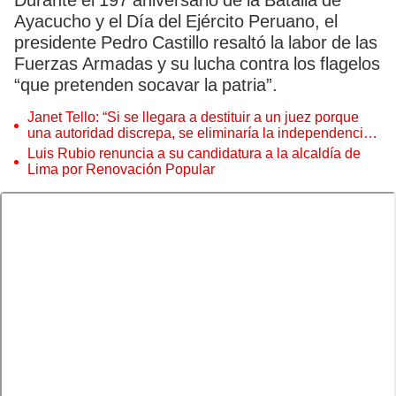
Durante el 197 aniversario de la Batalla de
Ayacucho y el Día del Ejército Peruano, el
presidente Pedro Castillo resaltó la labor de las
Fuerzas Armadas y su lucha contra los flagelos
“que pretenden socavar la patria”.
Janet Tello: “Si se llegara a destituir a un juez porque
una autoridad discrepa, se eliminaría la independencia
judicial”
Luis Rubio renuncia a su candidatura a la alcaldía de
Lima por Renovación Popular