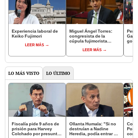
Experiencia laboral de
Miguel Ángel Torres:
Perfi
Keiko Fujimori
congresista de la
Gabin
cúpula fujimorista
gobi
LEER MÁS
controlará el primer año
Fujim
LEER MÁS
del Senado
LO MÁS VISTO
LO ÚLTIMO
Fiscalía pide 9 años de
Ollanta Humala: "Si no
Cong
prisión para Harvey
destruían a Nadine
Popul
Colchado por presunta
Heredia, podía entrar en
comis