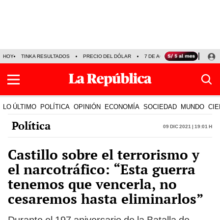
HOY
TINKA RESULTADOS
PRECIO DEL DÓLAR
7 DE AGOSTO
OLLANTA H
LO ÚLTIMO
POLÍTICA
OPINIÓN
ECONOMÍA
SOCIEDAD
MUNDO
CIE
Política
09 Dic 2021 | 19:01 h
Castillo sobre el terrorismo y
el narcotráfico: “Esta guerra
tenemos que vencerla, no
cesaremos hasta eliminarlos”