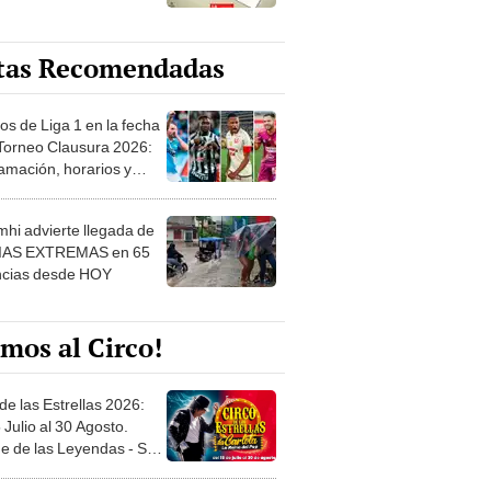
tas Recomendadas
os de Liga 1 en la fecha
 Torneo Clausura 2026:
amación, horarios y
 ver
hi advierte llegada de
IAS EXTREMAS en 65
ncias desde HOY
mos al Circo!
de las Estrellas 2026:
 Julio al 30 Agosto.
e de las Leyendas - San
l