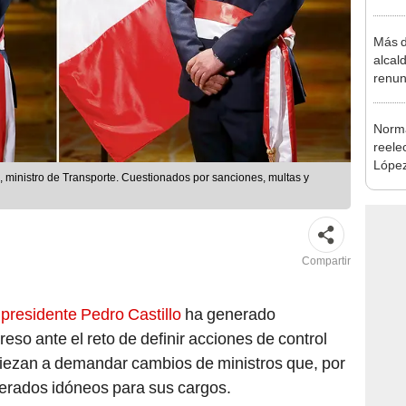
regio
Más d
alcal
renun
reele
Norma
reele
López
a, ministro de Transporte. Cuestionados por sanciones, multas y
que s
Compartir
l presidente Pedro Castillo
ha generado
so ante el reto de definir acciones de control
piezan a demandar cambios de ministros que, por
erados idóneos para sus cargos.