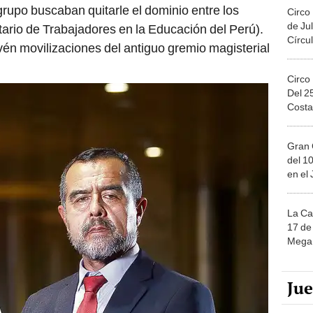
 grupo buscaban quitarle el dominio entre los
Circo
de Jul
tario de Trabajadores en la Educación del Perú).
Círcul
én movilizaciones del antiguo gremio magisterial
Circo
Del 2
Costa
Gran 
del 10
en el
La Ca
17 de 
Mega 
Ju