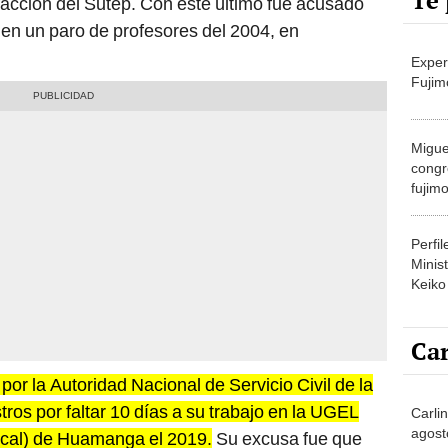
Te 
acción del Sutep. Con este último fue acusado
 en un paro de profesores del 2004, en
Exper
Fujim
Migue
congr
fujimo
prime
Perfi
Minist
Keiko
Car
por la Autoridad Nacional de Servicio Civil de la
ros por faltar 10 días a su trabajo en la UGEL
Carli
agost
ocal) de Huamanga el 2019.
Su excusa fue que