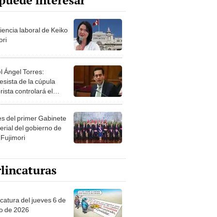
puede interesar
iencia laboral de Keiko
ori
l Ángel Torres:
esista de la cúpula
rista controlará el
r año del Senado
les del primer Gabinete
erial del gobierno de
 Fujimori
lincaturas
ncatura del jueves 6 de
o de 2026