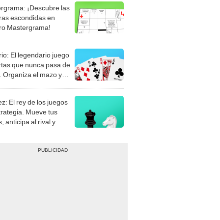
rgrama: ¡Descubre las
ras escondidas en
ro Mastergrama!
rio: El legendario juego
rtas que nunca pasa de
 Organiza el mazo y
stra tu habilidad.
z: El rey de los juegos
trategia. Mueve tus
, anticipa al rival y
gue el jaque mate.