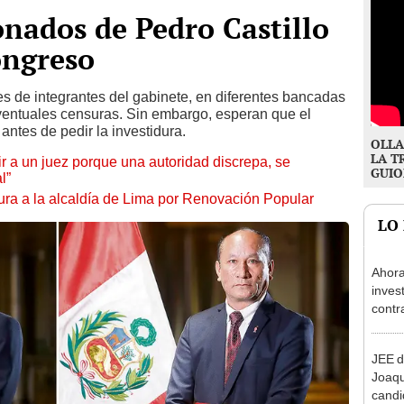
onados de Pedro Castillo
ongreso
s de integrantes del gabinete, en diferentes bancadas
ventuales censuras. Sin embargo, esperan que el
ntes de pedir la investidura.
OLLA
LA T
tuir a un juez porque una autoridad discrepa, se
GUIO
l”
ura a la alcaldía de Lima por Renovación Popular
LO
Ahora
inves
contr
Minis
ser ut
JEE d
Joaq
candi