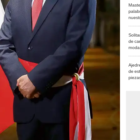
Maste
palab
nuest
Solita
de ca
moda.
demue
Ajedre
de es
piezas
consi