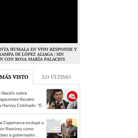
NTA HUMALA EN VIVO RESPONDE Y
RAMPA DE LÓPEZ ALIAGA | SIN
N CON ROSA MARÍA PALACIOS
 MÁS VISTO
LO ÚLTIMO
 Nación sobre
tigaciones fiscales
1
a Harvey Colchado: "El
terio Público no puede
ilizado políticamente"
e Cajamarca excluye a
uín Ramírez como
2
dato a gobernador