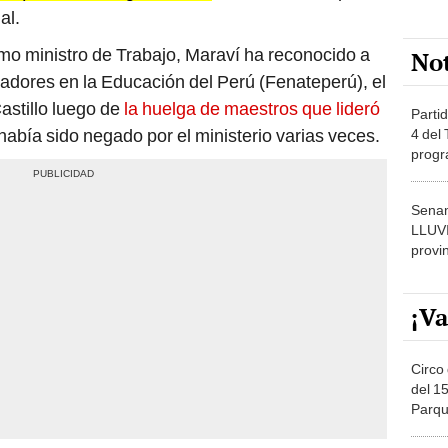
al.
mo ministro de Trabajo, Maraví ha reconocido a
No
adores en la Educación del Perú (Fenateperú), el
astillo luego de
la huelga de maestros que lideró
Partid
abía sido negado por el ministerio varias veces.
4 del
progr
dónde
Senam
LLUV
provi
¡Va
Circo 
del 15
Parqu
Migue