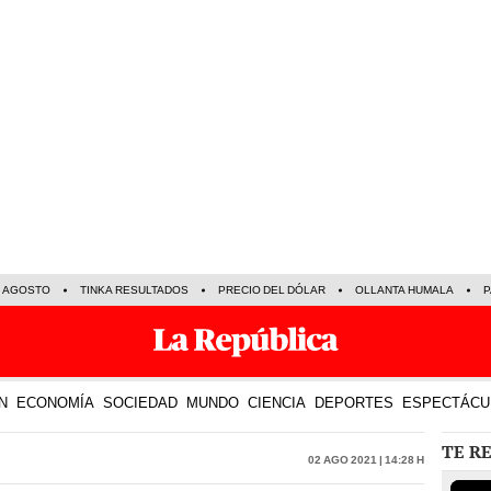
E AGOSTO
TINKA RESULTADOS
PRECIO DEL DÓLAR
OLLANTA HUMALA
P
N
ECONOMÍA
SOCIEDAD
MUNDO
CIENCIA
DEPORTES
ESPECTÁCU
TE R
02 Ago 2021 | 14:28 h