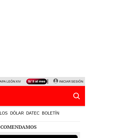
APA LEÓN XIV
NALDY SALDAÑA
INICIAR SESIÓN
LA BELLA LUZ
MAGALY MEDINA
HORÓS
LOS
DÓLAR
DATEC
BOLETÍN
ECOMENDAMOS