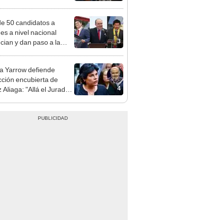
nal por ocultar sentencia
e 50 candidatos a
des a nivel nacional
3
cian y dan paso a la
cción encubierta
 Yarrow defiende
cción encubierta de
4
 Aliaga: "Allá el Jurado
e deja sacar la vuelta"