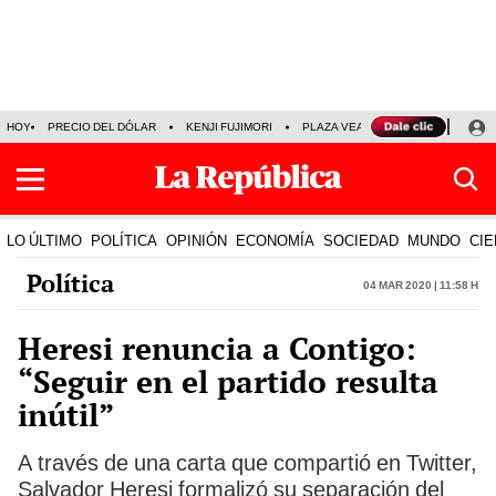
HOY
PRECIO DEL DÓLAR
KENJI FUJIMORI
PLAZA VEA
FERIADOS
KE
LO ÚLTIMO
POLÍTICA
OPINIÓN
ECONOMÍA
SOCIEDAD
MUNDO
CIE
Política
04 Mar 2020 | 11:58 h
Heresi renuncia a Contigo:
“Seguir en el partido resulta
inútil”
A través de una carta que compartió en Twitter,
Salvador Heresi formalizó su separación del