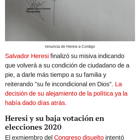
renuncia de Heresi a Contigo
Salvador Heresi
finalizó su misiva indicando
que volverá a su condición de ciudadano de a
pie, a darle más tiempo a su familia y
reiterando "su fe incondicional en Dios”.
La
decisión de su alejamiento de la política ya la
había dado días atrás.
Heresi y su baja votación en
elecciones 2020
El exmiembro del
Congreso disuelto
intentó