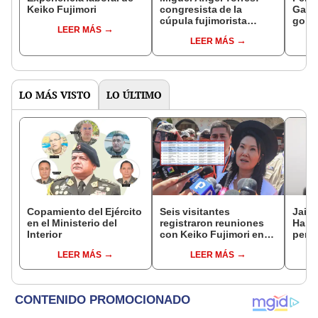
Keiko Fujimori
congresista de la
Gabin
cúpula fujimorista
gobi
LEER MÁS
controlará el primer año
Fujim
LEER MÁS
del Senado
LO MÁS VISTO
LO ÚLTIMO
Copamiento del Ejército
Seis visitantes
Jaim
en el Ministerio del
registraron reuniones
Harv
Interior
con Keiko Fujimori en
perse
las mismas horas que la
horri
LEER MÁS
LEER MÁS
presidenta se
encontraba en Junín