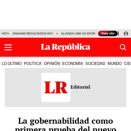
HOY
SINUANO RESULTADOS HOY
ALIANZA LIMA VS SPORT BOYS
JORGE MES
LO ÚLTIMO
POLÍTICA
OPINIÓN
ECONOMÍA
SOCIEDAD
MUNDO
CIE
Editorial
La gobernabilidad como
primera prueba del nuevo