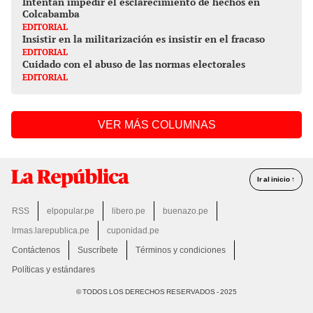
Intentan impedir el esclarecimiento de hechos en
Colcabamba
EDITORIAL
Insistir en la militarización es insistir en el fracaso
EDITORIAL
Cuidado con el abuso de las normas electorales
EDITORIAL
VER MÁS COLUMNAS
Ir al inicio ↑
RSS
elpopular.pe
libero.pe
buenazo.pe
lrmas.larepublica.pe
cuponidad.pe
Contáctenos
Suscríbete
Términos y condiciones
Políticas y estándares
© TODOS LOS DERECHOS RESERVADOS - 2025