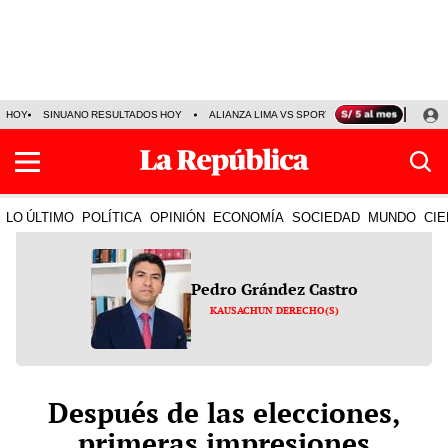
HOY
SINUANO RESULTADOS HOY
ALIANZA LIMA VS SPORT BOYS
JORGE MES
LO ÚLTIMO
POLÍTICA
OPINIÓN
ECONOMÍA
SOCIEDAD
MUNDO
CIE
Pedro Grández Castro
KAUSACHUN DERECHO(S)
Después de las elecciones,
primeras impresiones