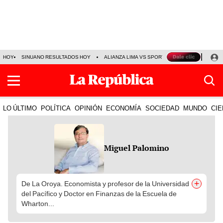
HOY
SINUANO RESULTADOS HOY
ALIANZA LIMA VS SPORT BOYS
JORGE MES
LO ÚLTIMO
POLÍTICA
OPINIÓN
ECONOMÍA
SOCIEDAD
MUNDO
CIE
Miguel Palomino
+
De La Oroya. Economista y profesor de la Universidad
del Pacífico y Doctor en Finanzas de la Escuela de
Wharton...