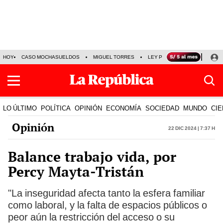
HOY
CASO MOCHASUELDOS
MIGUEL TORRES
LEY PULPÍN
PRECIO DEL
LO ÚLTIMO
POLÍTICA
OPINIÓN
ECONOMÍA
SOCIEDAD
MUNDO
CIE
Opinión
22 Dic 2024 | 7:37 h
Balance trabajo vida, por
Percy Mayta-Tristán
"La inseguridad afecta tanto la esfera familiar
como laboral, y la falta de espacios públicos o
peor aún la restricción del acceso o su