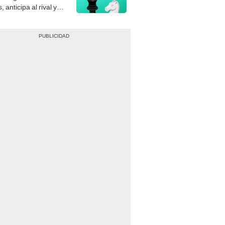
, anticipa al rival y
gue el jaque mate.