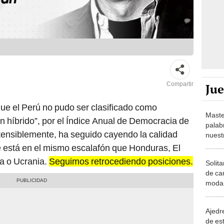
Compartir
Ju
ue el Perú no pudo ser clasificado como
Maste
 híbrido”, por el Índice Anual de Democracia de
palab
tensiblemente, ha seguido cayendo la calidad
nuest
e está en el mismo escalafón que Honduras, El
a o Ucrania.
Seguimos retrocediendo posiciones.
Solita
de ca
moda.
demue
Ajedre
de es