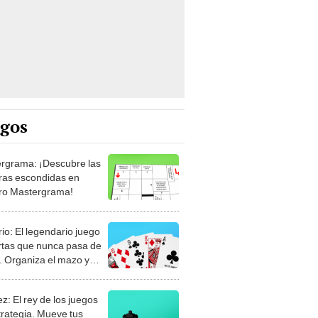
egos
rgrama: ¡Descubre las
ras escondidas en
ro Mastergrama!
rio: El legendario juego
rtas que nunca pasa de
 Organiza el mazo y
stra tu habilidad.
z: El rey de los juegos
trategia. Mueve tus