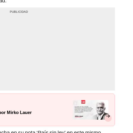
ad.
por Mirko Lauer
incha en su nota ‘País sin ley’ en este mismo