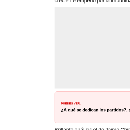
creciente empeño por la impunid
PUEDES VER:
¿A qué se dedican los partidos?, 
Brillante análisis el de Jaime Ch