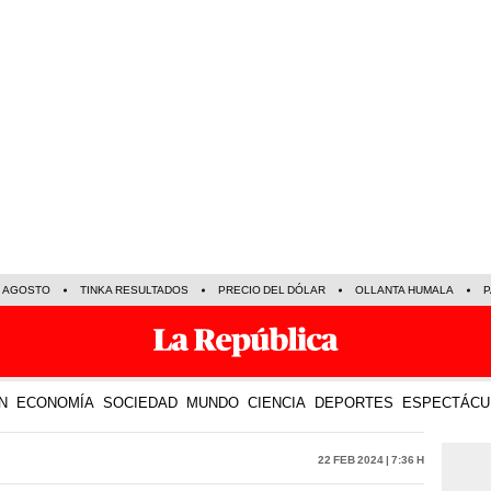
E AGOSTO
TINKA RESULTADOS
PRECIO DEL DÓLAR
OLLANTA HUMALA
P
N
ECONOMÍA
SOCIEDAD
MUNDO
CIENCIA
DEPORTES
ESPECTÁCU
22 Feb 2024 | 7:36 h