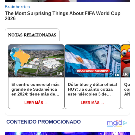
NOTAS RELACIONADAS
El centro comercial más
Dólar blue y dólar oficial
Quini
grande de Sudamérica
HOY: ¿a cuánto cotiza
contr
en 2024: tiene más de
este miércoles 3 de
AÑO 
500 tiendas
enero?
RESU
LEER MÁS
LEER MÁS
de e