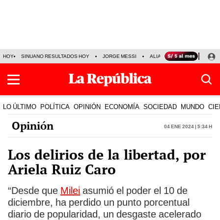
HOY
SINUANO RESULTADOS HOY
JORGE MESSI
ALIANZA LIMA VS SPORT BO
LO ÚLTIMO
POLÍTICA
OPINIÓN
ECONOMÍA
SOCIEDAD
MUNDO
CIE
Opinión
04 Ene 2024 | 5:34 h
Los delirios de la libertad, por
Ariela Ruiz Caro
“Desde que
Milei
asumió el poder el 10 de
diciembre, ha perdido un punto porcentual
diario de popularidad, un desgaste acelerado