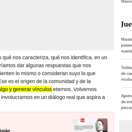
Maira
Ju
Maste
palab
nuest
ué nos caracteriza, qué nos identifica, en un
ríamos dar algunas respuestas que nos
Solita
ienten lo mismo o consideran suyo lo que
de ca
moda.
e es el origen de la comunidad y de la
demue
algo y generar vínculos
eternos. Volvernos
Ajedre
involucrarnos en un diálogo real que aspira a
de es
piezas
consi
istán