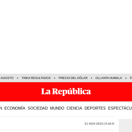
E AGOSTO
TINKA RESULTADOS
PRECIO DEL DÓLAR
OLLANTA HUMALA
P
N
ECONOMÍA
SOCIEDAD
MUNDO
CIENCIA
DEPORTES
ESPECTÁCU
21 Ago 2023 | 5:44 h