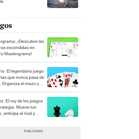
ta
egos
rgrama: ¡Descubre las
ras escondidas en
ro Mastergrama!
rio: El legendario juego
rtas que nunca pasa de
 Organiza el mazo y
stra tu habilidad.
z: El rey de los juegos
trategia. Mueve tus
, anticipa al rival y
gue el jaque mate.