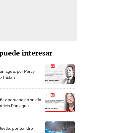
puede interesar
sin agua, por Percy
-Tristán
niñez peruana en su día,
atricia Paniagua
Beetle, por Sandro