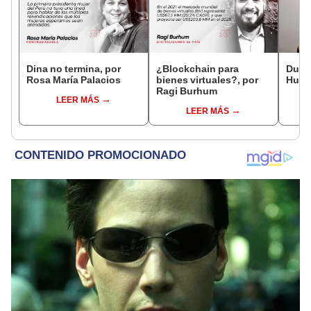
Dina no termina, por
¿Blockchain para
Duelo
Rosa María Palacios
bienes virtuales?, por
Huilc
Ragi Burhum
LEER MÁS
LEER MÁS