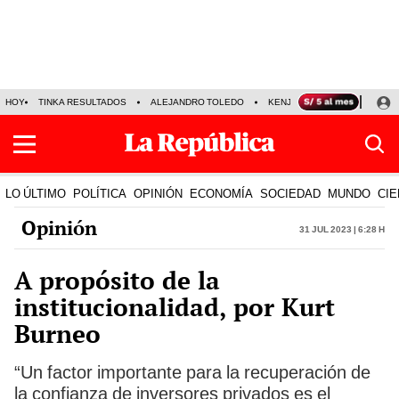
HOY
TINKA RESULTADOS
ALEJANDRO TOLEDO
KENJI FUJIMORI
PRECIO
LO ÚLTIMO
POLÍTICA
OPINIÓN
ECONOMÍA
SOCIEDAD
MUNDO
CIE
Opinión
31 Jul 2023 | 6:28 h
A propósito de la
institucionalidad, por Kurt
Burneo
“Un factor importante para la recuperación de
la confianza de inversores privados es el