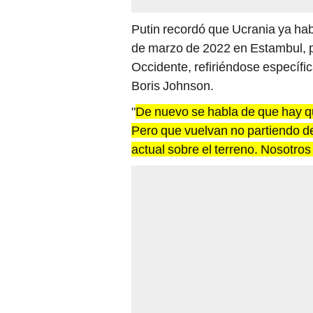
Putin recordó que Ucrania ya hab
de marzo de 2022 en Estambul, pe
Occidente, refiriéndose específic
Boris Johnson.
"
De nuevo se habla de que hay q
Pero que vuelvan no partiendo de l
actual sobre el terreno. Nosotro