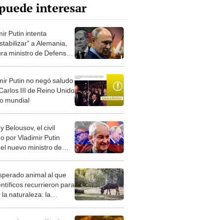
puede interesar
ir Putin intenta
stabilizar” a Alemania,
ra ministro de Defensa
e investigación
mir Putin no negó saludo
Carlos III de Reino Unido
ro mundial
 Belousov, el civil
o por Vladimir Putin
el nuevo ministro de
sa en Rusia
esperado animal al que
entíficos recurrieron para
 la naturaleza: la
roducción de un asno
e está convirtiendo el