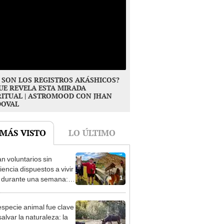
 SON LOS REGISTROS AKÁSHICOS?
UE REVELA ESTA MIRADA
RITUAL | ASTROMOOD CON JHAN
DOVAL
 MÁS VISTO
LO ÚLTIMO
n voluntarios sin
iencia dispuestos a vivir
1
s durante una semana:
cuidar caballos, burros y
 animales rescatados en
especie animal fue clave
fugio por 2 horas
alvar la naturaleza: la