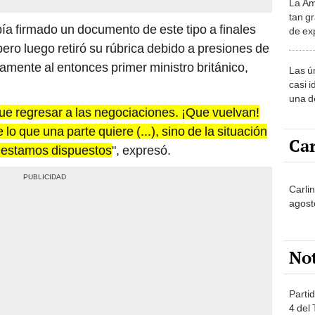
La Am
desie
tan gr
más v
ía firmado un documento de este tipo a finales
de ex
encont
ro luego retiró su rúbrica debido a presiones de
podrí
amente al entonces primer ministro británico,
Las ú
sabía
casi i
una d
ue regresar a las negociaciones. ¡Que vuelvan!
muy s
o que una parte quiere (...), sino de la situación
Car
s estamos dispuestos
", expresó.
Carlin
agost
No
Partid
4 del