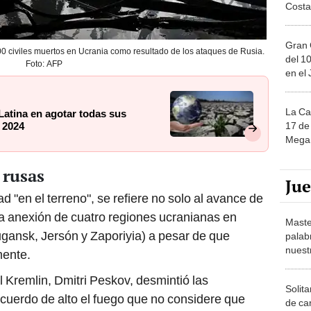
Costa
Gran 
0 civiles muertos en Ucrania como resultado de los ataques de Rusia.
del 10
Foto: AFP
en el
La Ca
Latina en agotar todas sus
17 de 
 2024
Mega 
 rusas
Ju
 "en el terreno", se refiere no solo al avance de
 la anexión de cuatro regiones ucranianas en
Maste
gansk, Jersón y Zaporiyia) a pesar de que
palab
nuest
mente.
l Kremlin, Dmitri Peskov, desmintió las
Solita
cuerdo de alto el fuego que no considere que
de ca