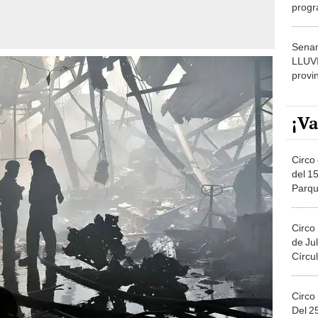
progr
dónde
Senam
LLUV
provi
¡Va
Circo 
del 15
Parqu
Migue
Circo
de Jul
Círcul
Circo
Del 2