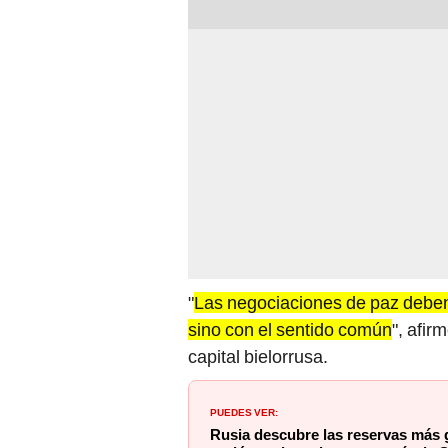
"
Las negociaciones de paz deben
sino con el sentido común
", afir
capital bielorrusa.
PUEDES VER:
Rusia descubre las reservas más 