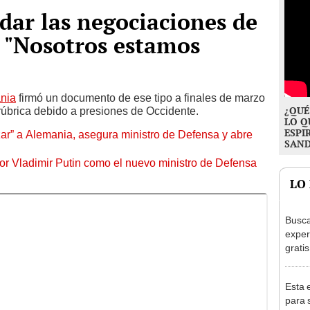
dar las negociaciones de
 "Nosotros estamos
nia
firmó un documento de ese tipo a finales de marzo
¿QUÉ
rúbrica debido a presiones de Occidente.
LO Q
ESPI
izar” a Alemania, asegura ministro de Defensa y abre
SAN
por Vladimir Putin como el nuevo ministro de Defensa
LO
Busca
exper
grati
para 
otros
Esta 
un re
para s