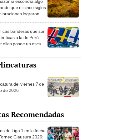
azonía escondía algo
rto en un paisaje con
ande que ni cinco siglos
ida
ploraciones lograron
rarlo: el hallazgo
a cambiar todo lo que se
nicas banderas que son
 sobre su pasado
dénticas a la de Perú:
e ellas posee un escudo
imilar
lincaturas
catura del viernes 7 de
o de 2026
tas Recomendadas
os de Liga 1 en la fecha
 Torneo Clausura 2026: