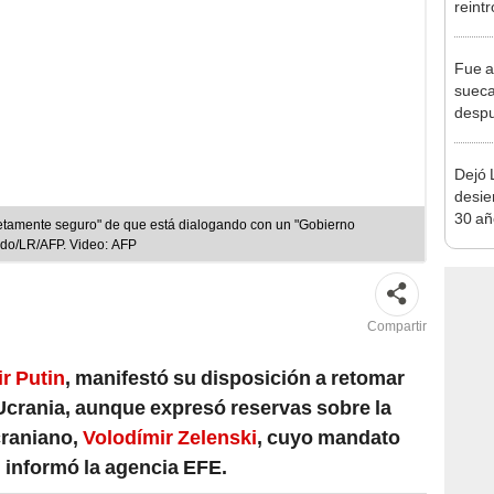
reint
salva
recup
Fue a
desér
sueca
despu
en bu
"Enco
Dejó L
desie
30 añ
etamente seguro" de que está dialogando con un "Gobierno
de ll
iedo/LR/AFP. Video: AFP
sorpr
Compartir
r Putin
, manifestó su disposición a retomar
Ucrania, aunque expresó reservas sobre la
craniano,
Volodímir Zelenski
, cuyo mandato
 informó la agencia EFE.