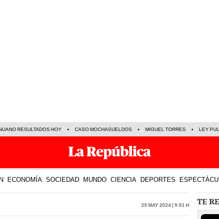
NUANO RESULTADOS HOY
CASO MOCHASUELDOS
MIGUEL TORRES
LEY PU
N
ECONOMÍA
SOCIEDAD
MUNDO
CIENCIA
DEPORTES
ESPECTÁCU
TE R
25 May 2024 | 9:51 h