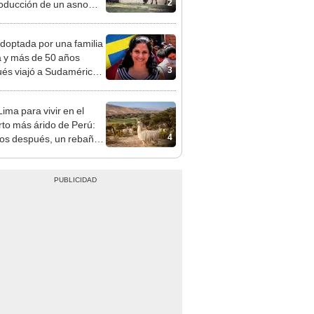
2
roducción de un asno
je favorece la
eración del ecosistema
doptada por una familia
tico
 y más de 50 años
3
és viajó a Sudamérica
sca de sus raíces:
ntré esa parte faltante"
ima para vivir en el
rto más árido de Perú:
4
os después, un rebaño
amas creó un
endente ecosistema