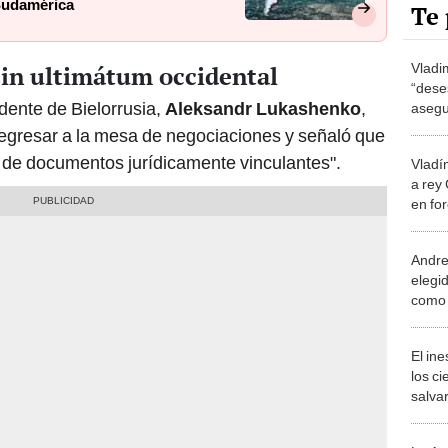
Sudamérica
Te 
Vladim
sin ultimátum occidental
“dese
dente de Bielorrusia,
Aleksandr Lukashenko
,
asegu
y abr
 regresar a la mesa de negociaciones y señaló que
rma de documentos jurídicamente vinculantes".
Vladí
a rey 
en fo
Andrey
elegid
como 
Defen
El in
los ci
salvar
reint
salvaj