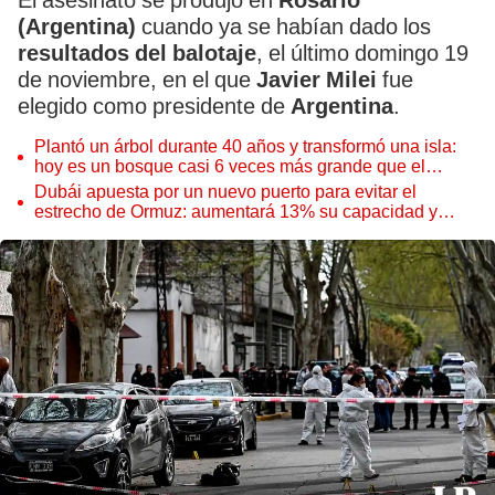
El asesinato se produjo en
Rosario
(Argentina)
cuando ya se habían dado los
resultados del balotaje
, el último domingo 19
de noviembre, en el que
Javier Milei
fue
elegido como presidente de
Argentina
.
Plantó un árbol durante 40 años y transformó una isla:
hoy es un bosque casi 6 veces más grande que el
Parque de las Leyendas
Dubái apuesta por un nuevo puerto para evitar el
estrecho de Ormuz: aumentará 13% su capacidad y
reforzará el comercio mundial