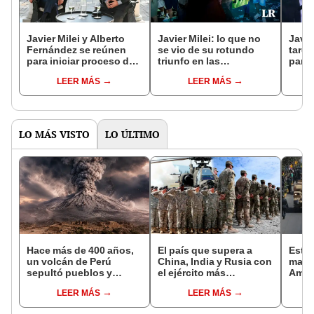
Javier Milei y Alberto
Javier Milei: lo que no
Javie
Fernández se reúnen
se vio de su rotundo
tard
para iniciar proceso de
triunfo en las
para 
transición en Argentina
elecciones de Argentina
infla
LEER MÁS
LEER MÁS
2023
LO MÁS VISTO
LO ÚLTIMO
Hace más de 400 años,
El país que supera a
Este 
un volcán de Perú
China, India y Rusia con
mayor
sepultó pueblos y
el ejército más
Améri
provocó uno de los
poderoso del mundo en
con a
LEER MÁS
LEER MÁS
veranos más fríos de la
2024, según Global
tanq
historia: sigue bajo
FirePower
puest