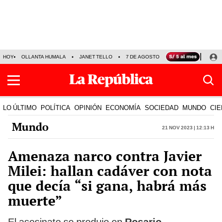
HOY
OLLANTA HUMALA
JANET TELLO
7 DE AGOSTO
TINKA RESULTADOS
LO ÚLTIMO
POLÍTICA
OPINIÓN
ECONOMÍA
SOCIEDAD
MUNDO
CIE
Mundo
21 Nov 2023 | 12:13 h
Amenaza narco contra Javier
Milei: hallan cadáver con nota
que decía “si gana, habrá más
muerte”