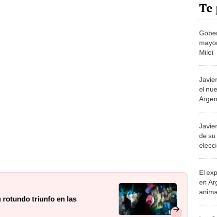
Te 
Gober
mayor
Milei
Javier
el nu
Argen
Javier
de su 
elecc
El ex
en Ar
anima
u rotundo triunfo en las
bosqu
Patag