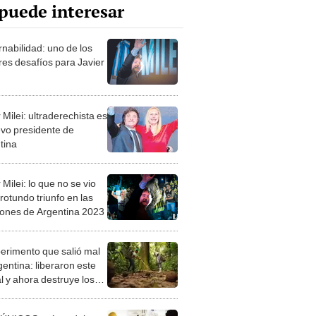
puede interesar
nabilidad: uno de los
es desafíos para Javier
 Milei: ultraderechista es
evo presidente de
tina
 Milei: lo que no se vio
rotundo triunfo en las
iones de Argentina 2023
perimento que salió mal
gentina: liberaron este
l y ahora destruye los
es milenarios de la
onia