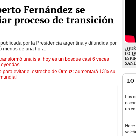
lberto Fernández se
iar proceso de transición
e publicada por la Presidencia argentina y difundida por
¿QUÉ
ró menos de una hora.
LO Q
ESPI
transformó una isla: hoy es un bosque casi 6 veces
SAN
 Leyendas
o para evitar el estrecho de Ormuz: aumentará 13% su
 mundial
LO
Los e
escar
un co
convi
sagr
Hace 
volcá