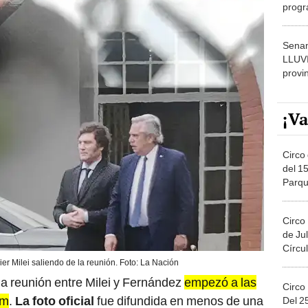
progr
dónde
Senam
LLUV
provi
¡Va
Circo 
del 15
Parqu
Migue
Circo
de Jul
Círcul
er Milei saliendo de la reunión. Foto: La Nación
la reunión entre Milei y Fernández
empezó a las
Circo
 m
.
La foto oficial
fue difundida en menos de una
Del 2