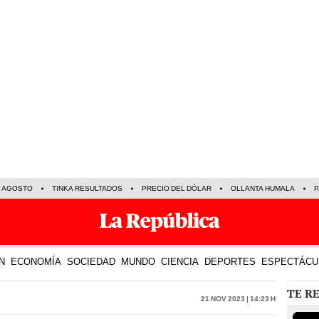
E AGOSTO
TINKA RESULTADOS
PRECIO DEL DÓLAR
OLLANTA HUMALA
P
N
ECONOMÍA
SOCIEDAD
MUNDO
CIENCIA
DEPORTES
ESPECTÁCU
TE R
21 Nov 2023 | 14:23 h