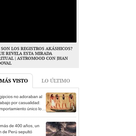
 SON LOS REGISTROS AKÁSHICOS?
UE REVELA ESTA MIRADA
RITUAL | ASTROMOOD CON JHAN
DOVAL
 MÁS VISTO
LO ÚLTIMO
gipcios no adoraban al
abajo por casualidad:
1
mportamiento único lo
rtió en un símbolo
ado
más de 400 años, un
n de Perú sepultó