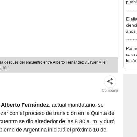
puebl
veran
histo
El ali
cienc
años 
natur
de un
Por m
convi
casa a
paisa
los á
ora después del encuentro entre Alberto Fernández y Javier Milei.
termi
Nación
más 
Compartir
y
Alberto Fernández
, actual mandatario, se
ar con el proceso de transición en la Quinta de
uentro se dio alrededor de las 8.30 a. m. y duró
erno de Argentina iniciará el próximo 10 de