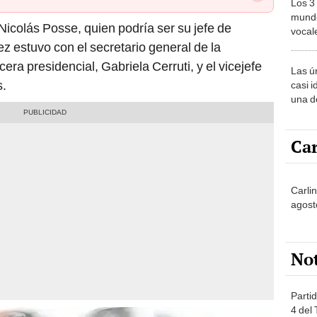
Los 3
mundo
 Nicolás Posse, quien podría ser su jefe de
vocal
Améri
 estuvo con el secretario general de la
cera presidencial, Gabriela Cerruti, y el vicejefe
Las ú
s.
casi i
una d
muy s
Car
Carli
agost
No
Partid
4 del