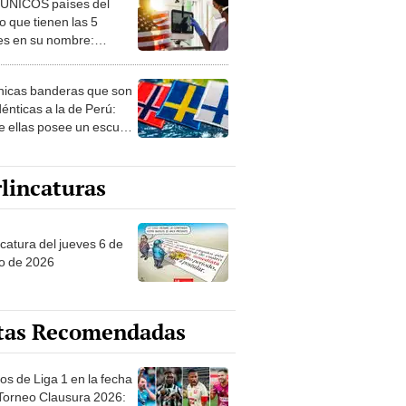
 ÚNICOS países del
 que tienen las 5
es en su nombre:
ca cuenta con uno
nicas banderas que son
dénticas a la de Perú:
e ellas posee un escudo
imilar
lincaturas
ncatura del jueves 6 de
o de 2026
tas Recomendadas
os de Liga 1 en la fecha
 Torneo Clausura 2026: