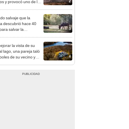
2
os y provocó uno de los
os más fríos de la
ria: sigue bajo monitoreo
ado salvaje que la
ia descubrió hace 40
3
para salvar la
aleza: la reintroducción
 asno salvaje está
ejorar la vista de su
rtiendo el desierto en un
l lago, una pareja taló
je con más vida
4
rboles de su vecino y
nó con una multa de
de US$600.000