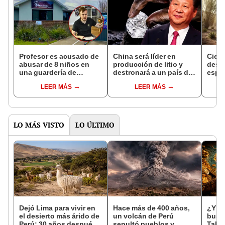
Profesor es acusado de
China será líder en
Cient
abusar de 8 niños en
producción de litio y
desc
una guardería de
destronará a un país de
espec
Australia: las víctimas
América Latina en la
del t
LEER MÁS
LEER MÁS
no superan los 2 años
extracción del 'oro
que v
de edad
blanco'
millo
LO MÁS VISTO
LO ÚLTIMO
Dejó Lima para vivir en
Hace más de 400 años,
¿Y si
el desierto más árido de
un volcán de Perú
busc
Perú: 30 años después,
sepultó pueblos y
Tahu