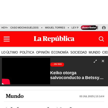
HOY
CASO MOCHASUELDOS
MIGUEL TORRES
LEY PULPÍN
PRECIO DEL
LO ÚLTIMO
POLÍTICA
OPINIÓN
ECONOMÍA
SOCIEDAD
MUNDO
CIE
EN VIVO
Keiko otorga
salvoconducto a Betssy
Chávez y renuevan
Petroperú | Sin Guion con
Rosa María Palacios
Mundo
03 Jul 2025 | 13:14 h