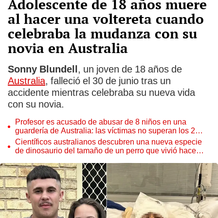
Adolescente de 18 años muere
al hacer una voltereta cuando
celebraba la mudanza con su
novia en Australia
Sonny Blundell
, un joven de 18 años de
Australia
, falleció el 30 de junio tras un
accidente mientras celebraba su nueva vida
con su novia.
Profesor es acusado de abusar de 8 niños en una
guardería de Australia: las víctimas no superan los 2
años de edad
Científicos australianos descubren una nueva especie
de dinosaurio del tamaño de un perro que vivió hace
100 millones de años