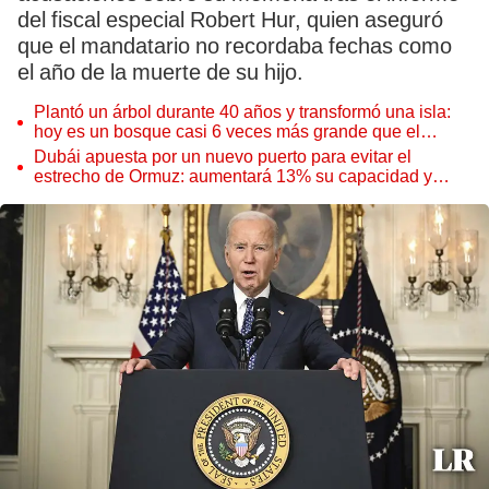
del fiscal especial Robert Hur, quien aseguró
que el mandatario no recordaba fechas como
el año de la muerte de su hijo.
Plantó un árbol durante 40 años y transformó una isla:
hoy es un bosque casi 6 veces más grande que el
Parque de las Leyendas
Dubái apuesta por un nuevo puerto para evitar el
estrecho de Ormuz: aumentará 13% su capacidad y
reforzará el comercio mundial