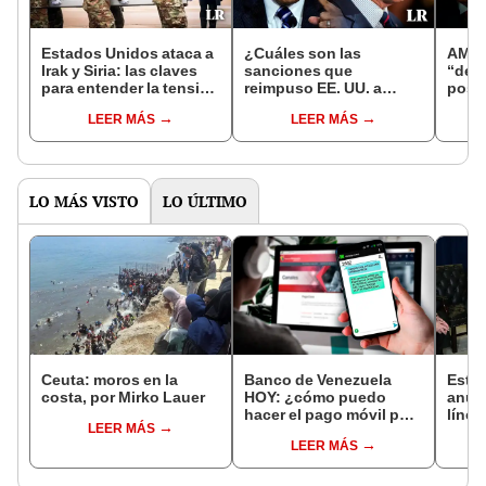
Estados Unidos ataca a
¿Cuáles son las
AMLO 
Irak y Siria: las claves
sanciones que
“dem
para entender la tensión
reimpuso EE. UU. a
postu
en el Medio Oriente
Venezuela y a qué
“cerr
LEER MÁS
LEER MÁS
industrias afecta?
Méxic
LO MÁS VISTO
LO ÚLTIMO
Ceuta: moros en la
Banco de Venezuela
Esta
costa, por Mirko Lauer
HOY: ¿cómo puedo
anun
hacer el pago móvil por
línea
LEER MÁS
SMS y BDV en línea?
US$20
LEER MÁS
Guía oficial PASO A
alivia
PASO
econ