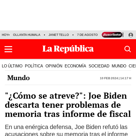
HOY
OLLANTA HUMALA
JANET TELLO
7 DE AGOSTO
TINKA RESULTADOS
LO ÚLTIMO
POLÍTICA
OPINIÓN
ECONOMÍA
SOCIEDAD
MUNDO
CIE
Mundo
10 Feb 2024 | 14:17 h
"¿Cómo se atreve?": Joe Biden
descarta tener problemas de
memoria tras informe de fiscal
En una enérgica defensa, Joe Biden refutó las
acusaciones sobre su memoria tras el informe