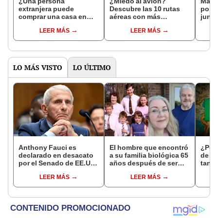
¿Una persona
¿Miedo al avión?
Madre
extranjera puede
Descubre las 10 rutas
polém
comprar una casa en
aéreas con más
junto
Estados Unidos?
turbulencia en Estados
Only
LEER MÁS
LEER MÁS
Unidos
LO MÁS VISTO
LO ÚLTIMO
Anthony Fauci es
El hombre que encontró
¿Por 
declarado en desacato
a su familia biológica 65
de Mé
por el Senado de EE.UU.
años después de ser
tan s
tras negarse a
abandonado: "Siento
curio
LEER MÁS
LEER MÁS
responder preguntas
compasión por mi
sobre el covid-19
madre, hizo lo que
pudo"