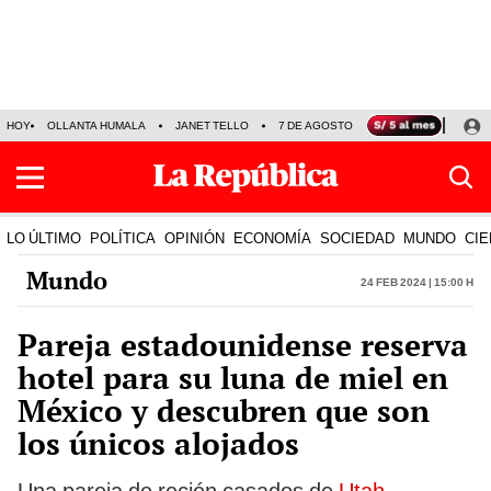
HOY
OLLANTA HUMALA
JANET TELLO
7 DE AGOSTO
TINKA RESULTADOS
LO ÚLTIMO
POLÍTICA
OPINIÓN
ECONOMÍA
SOCIEDAD
MUNDO
CIE
Mundo
24 Feb 2024 | 15:00 h
Pareja estadounidense reserva
hotel para su luna de miel en
México y descubren que son
los únicos alojados