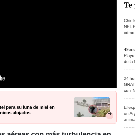
Te 
Chief
NFL P
cómo 
Confe
49ers
Playof
de la 
NFC e
24 ho
GRATI
con 'N
ONLI
el para su luna de miel en
El ex
nicos alojados
en Ar
anima
bosqu
Patag
as aéreas con más turbulencia en