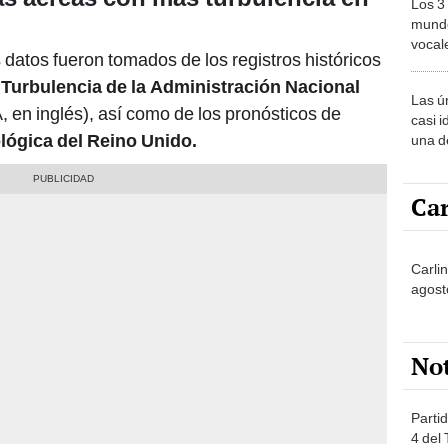
Los 3
mundo
vocal
 datos fueron tomados de los registros históricos
Améri
 Turbulencia de la Administración Nacional
Las ú
 en inglés), así como de los pronósticos de
casi i
lógica del Reino Unido.
una d
muy s
Car
Carli
agost
No
Partid
4 del