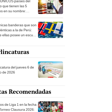
 ÚNICOS países del
 que tienen las 5
es en su nombre:
ca cuenta con uno
nicas banderas que son
dénticas a la de Perú:
e ellas posee un escudo
imilar
lincaturas
ncatura del jueves 6 de
o de 2026
tas Recomendadas
os de Liga 1 en la fecha
 Torneo Clausura 2026: