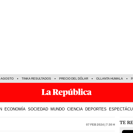
E AGOSTO
TINKA RESULTADOS
PRECIO DEL DÓLAR
OLLANTA HUMALA
P
N
ECONOMÍA
SOCIEDAD
MUNDO
CIENCIA
DEPORTES
ESPECTÁCU
TE R
07 Feb 2024 | 7:30 h