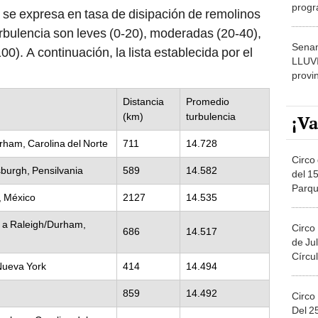
progr
 se expresa en tasa de disipación de remolinos
dónde
turbulencia son leves (0-20), moderadas (20-40),
Senam
0). A continuación, la lista establecida por el
LLUV
provi
Distancia
Promedio
(km)
turbulencia
¡Va
rham, Carolina del Norte
711
14.728
Circo 
tsburgh, Pensilvania
589
14.582
del 15
Parqu
, México
2127
14.535
Migue
 a Raleigh/Durham,
Circo
686
14.517
de Jul
Círcul
Nueva York
414
14.494
859
14.492
Circo
Del 2