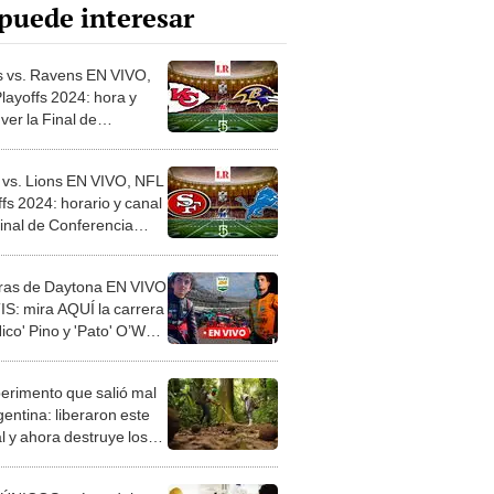
puede interesar
s vs. Ravens EN VIVO,
layoffs 2024: hora y
ver la Final de
rencia AFC en México
 vs. Lions EN VIVO, NFL
fs 2024: horario y canal
final de Conferencia
n México
ras de Daytona EN VIVO
S: mira AQUÍ la carrera
ico' Pino y 'Pato' O’Ward
NE
perimento que salió mal
gentina: liberaron este
l y ahora destruye los
es milenarios de la
onia