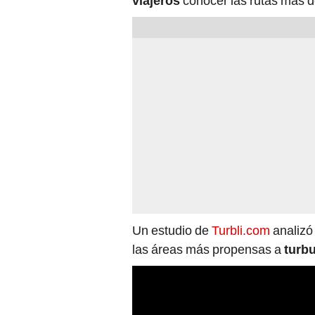
viajeros
conocer las rutas más d
Un estudio de
Turbli.com
analizó 
las áreas más propensas a
turb