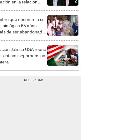
2
ación en la relación
p–Epstein
mbre que encontró a su
ia biológica 65 años
3
és de ser abandonado:
to compasión por mi
, hizo lo que pudo"
ción Jalisco USA reúne
ias latinas separadas por
4
ntera