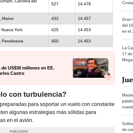
Durham, Carolina del
Costa
527
14.478
, Maine
433
14.457
Gran 
del 10
, Nueva York
425
14.453
en el
, Pensilvania
450
14.453
La Ca
17 de 
Mega 
 de US$30 millones en EE.
arlos Castro
Ju
lo con turbulencia?
Maste
palab
preparadas para soportar un vuelo con constante
nuest
sten algunas estrategias más sólidas para
ias en el avión.
Solita
de ca