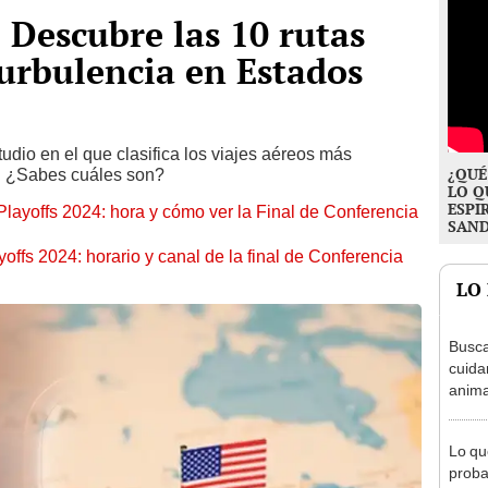
 Descubre las 10 rutas
urbulencia en Estados
tudio en el que clasifica los viajes aéreos más
¿QUÉ
. ¿Sabes cuáles son?
LO Q
ESPI
ayoffs 2024: hora y cómo ver la Final de Conferencia
SAN
ffs 2024: horario y canal de la final de Conferencia
LO
Busca
cuida
anima
Nueva
aloja
Lo qu
proba