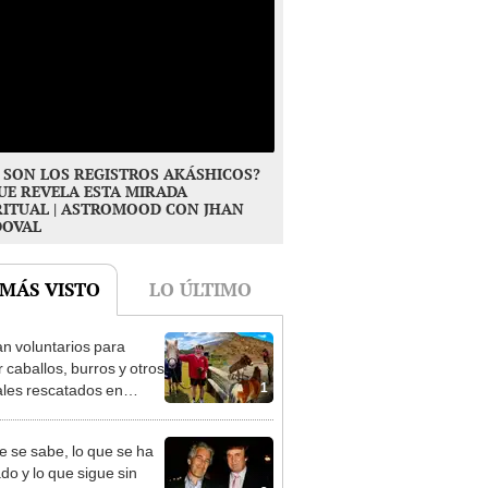
 SON LOS REGISTROS AKÁSHICOS?
UE REVELA ESTA MIRADA
RITUAL | ASTROMOOD CON JHAN
DOVAL
 MÁS VISTO
LO ÚLTIMO
n voluntarios para
r caballos, burros y otros
1
les rescatados en
 Zelanda: ofrecerán
miento gratis
e se sabe, lo que se ha
do y lo que sigue sin