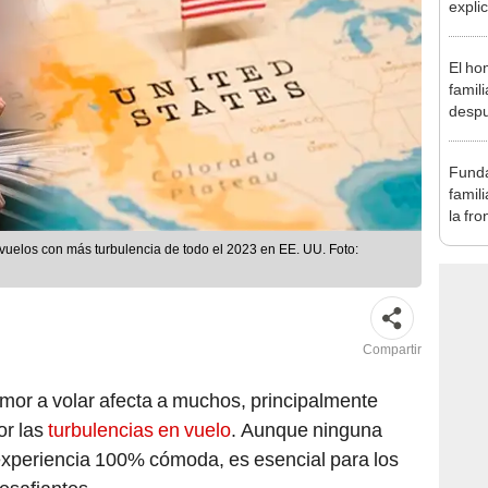
explic
Trum
El ho
famil
despu
"Sien
madre
Funda
famil
la fro
e vuelos con más turbulencia de todo el 2023 en EE. UU. Foto:
Compartir
temor a volar afecta a muchos, principalmente
or las
turbulencias en vuelo
. Aunque ninguna
experiencia 100% cómoda, es esencial para los