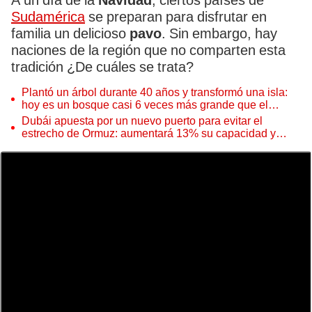
A un día de la
Navidad
, ciertos países de
Sudamérica
se preparan para disfrutar en
familia un delicioso
pavo
. Sin embargo, hay
naciones de la región que no comparten esta
tradición ¿De cuáles se trata?
Plantó un árbol durante 40 años y transformó una isla:
hoy es un bosque casi 6 veces más grande que el
Parque de las Leyendas
Dubái apuesta por un nuevo puerto para evitar el
estrecho de Ormuz: aumentará 13% su capacidad y
reforzará el comercio mundial