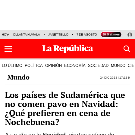
HOY
OLLANTA HUMALA
JANET TELLO
7 DE AGOSTO
TINKA RESULTADOS
LO ÚLTIMO
POLÍTICA
OPINIÓN
ECONOMÍA
SOCIEDAD
MUNDO
CIE
Mundo
24 Dic 2023 | 17:13 h
Los países de Sudamérica que
no comen pavo en Navidad:
¿Qué prefieren en cena de
Nochebuena?