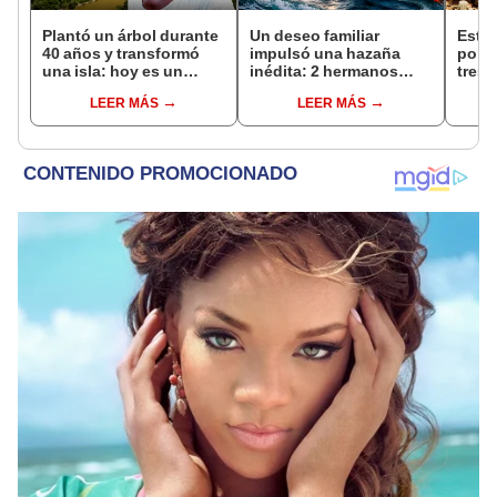
Plantó un árbol durante
Un deseo familiar
Este 
40 años y transformó
impulsó una hazaña
pone
una isla: hoy es un
inédita: 2 hermanos
tres
bosque casi 6 veces
transformaron su auto
vivir
LEER MÁS
LEER MÁS
más grande que el
en barco para cruzar el
habit
Parque de las Leyendas
Atlántico en 119 días y
plane
honrar a su padre
Antár