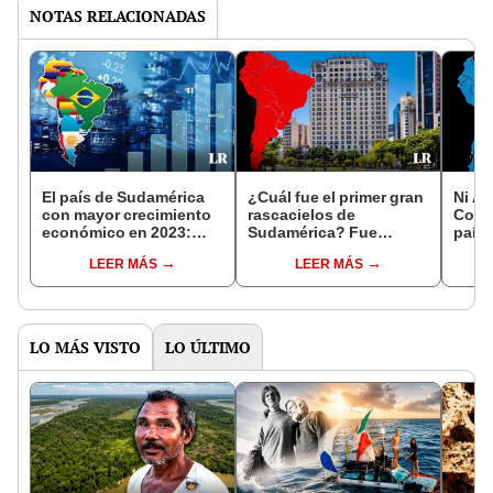
NOTAS RELACIONADAS
El país de Sudamérica
¿Cuál fue el primer gran
Ni Ar
con mayor crecimiento
rascacielos de
Colom
económico en 2023:
Sudamérica? Fue
país 
supera a Brasil y
construido hace casi un
dond
LEER MÁS
LEER MÁS
Colombia
siglo
pane
LO MÁS VISTO
LO ÚLTIMO