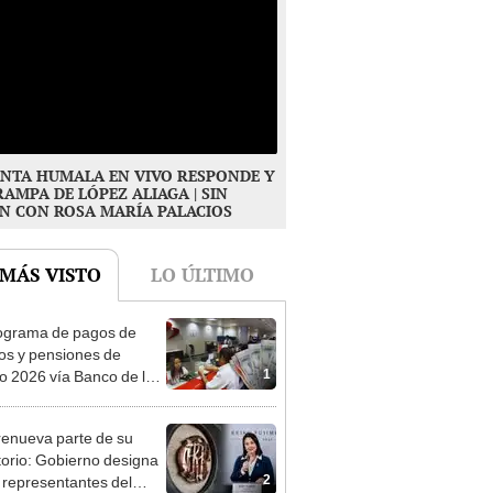
NTA HUMALA EN VIVO RESPONDE Y
RAMPA DE LÓPEZ ALIAGA | SIN
N CON ROSA MARÍA PALACIOS
 MÁS VISTO
LO ÚLTIMO
ograma de pagos de
os y pensiones de
1
o 2026 vía Banco de la
n: conoce las fechas de
ito
enueva parte de su
torio: Gobierno designa
2
s representantes del