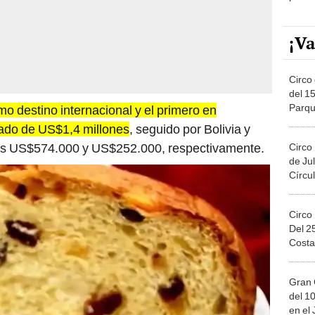
¡Va
Circo 
del 15
Parqu
o destino internacional y el primero en
Migue
tado de US$1,4 millones
, seguido por Bolivia y
os US$574.000 y US$252.000, respectivamente.
Circo
de Jul
Círcul
Circo
Del 2
Costa
Gran 
del 10
en el