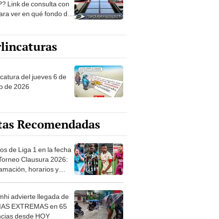
? Link de consulta con
ara ver en qué fondo de
ones estás
lincaturas
ncatura del jueves 6 de
o de 2026
tas Recomendadas
os de Liga 1 en la fecha
 Torneo Clausura 2026:
amación, horarios y
 ver
hi advierte llegada de
IAS EXTREMAS en 65
ncias desde HOY