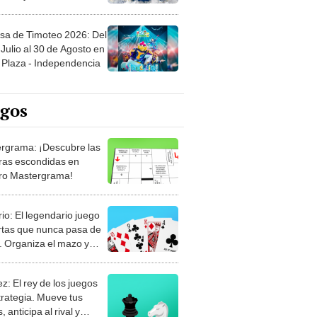
sa de Timoteo 2026: Del
Julio al 30 de Agosto en
Plaza - Independencia
egos
rgrama: ¡Descubre las
ras escondidas en
ro Mastergrama!
rio: El legendario juego
rtas que nunca pasa de
 Organiza el mazo y
stra tu habilidad.
z: El rey de los juegos
trategia. Mueve tus
, anticipa al rival y