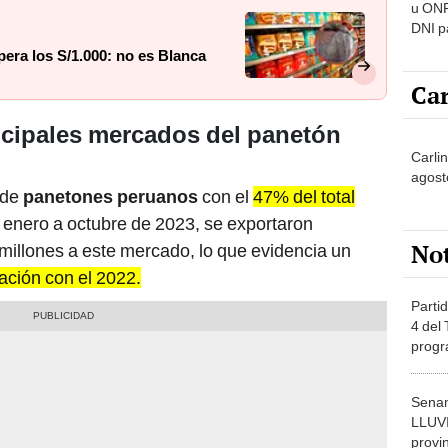
u ONP
DNI p
pensi
era los S/1.000: no es Blanca
Car
ncipales mercados del panetón
Carli
agost
 de
panetones peruanos
con el
47% del total
e enero a octubre de 2023, se exportaron
No
millones a este mercado, lo que evidencia un
ción con el 2022.
Partid
4 del
progr
dónde
Senam
LLUV
provi