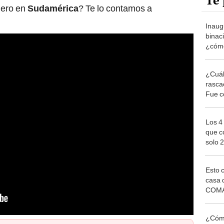
Te 
mero en
Sudamérica
? Te lo contamos a
Inaug
binac
¿cómo
¿Cuál
rasca
Fue c
siglo
Los 4
que c
solo 
Esto 
casa 
COMA
otros 
NOR
¿Cómo