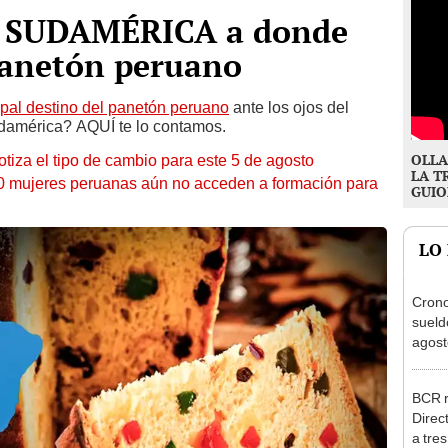
 de SUDAMÉRICA a donde
panetón peruano
ipal destino del panetón peruano
ante los ojos del
damérica? AQUÍ te lo contamos.
OLLA
otiza el tipo de cambio para este 5 de agosto
LA T
10 mujeres peruanas aún no acceden a formación para
GUIO
LO
Cron
sueld
agost
Nació
depós
BCR r
Direc
a tre