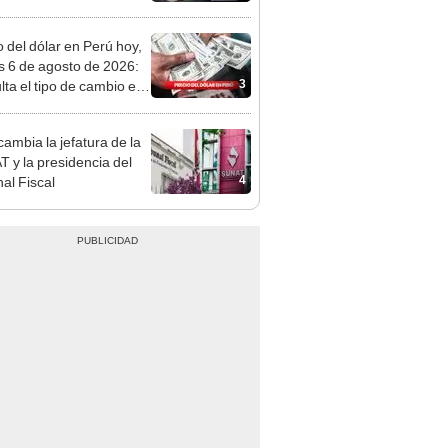
tivo
o del dólar en Perú hoy,
s 6 de agosto de 2026:
3
lta el tipo de cambio en
s, casas de cambio y
formas digitales
ambia la jefatura de la
 y la presidencia del
4
nal Fiscal