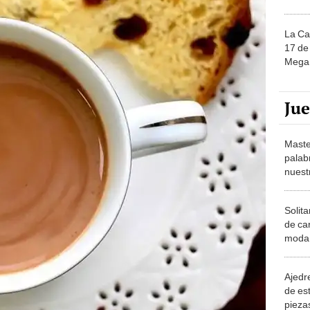
La Ca
17 de 
Mega 
Ju
Maste
palab
nuest
Solita
de ca
moda.
demue
Ajedre
de es
piezas