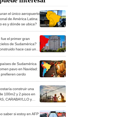
puede interesar
uran el único aeropuerto
ional de América Latina:
 es y dónde se ubica?
 fue el primer gran
cielos de Sudamérica?
onstruido hace casi un
 países de Sudamérica
omen pavo en Navidad:
2 prefieren cerdo
costaría construir una
de 100m2 y 2 pisos en
S, CARABAYLLO y
distritos de LIMA
TE
 saber si estoy en AFP