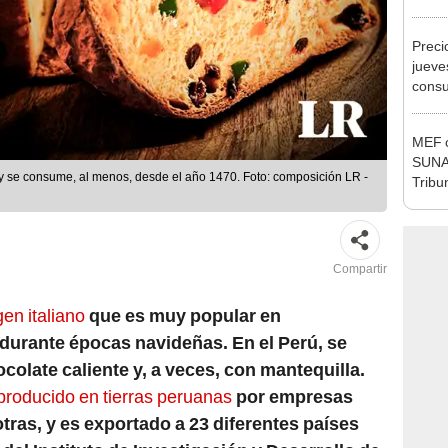
Ejecu
Preci
jueve
consu
banco
plata
MEF c
SUNAT
n y se consume, al menos, desde el año 1470. Foto: composición LR -
Tribu
Compartir
en italiano
que es muy popular en
durante épocas navideñas. En el Perú, se
colate caliente y, a veces, con mantequilla.
producido en tierras peruanas
por empresas
tras, y es exportado a 23 diferentes países