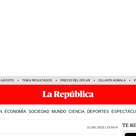
E AGOSTO
TINKA RESULTADOS
PRECIO DEL DÓLAR
OLLANTA HUMALA
P
N
ECONOMÍA
SOCIEDAD
MUNDO
CIENCIA
DEPORTES
ESPECTÁCU
TE R
21 Dic 2023 | 19:00 h