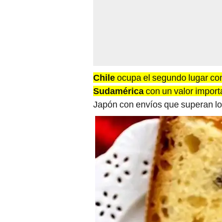
Chile
ocupa el segundo lugar com
Sudamérica
con un valor impor
Japón con envíos que superan l