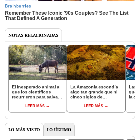
NOTAS RELACIONADAS
El inesperado animal al
La Amazonía escondía
Las 
que los científicos
algo tan grande que ni
que s
recurrieron para salvar
cinco siglos de
la de
la naturaleza: la
exploraciones lograron
pose
LEER MÁS
LEER MÁS
reintroducción de un
encontrarlo: el hallazgo
simil
asno salvaje está
podría cambiar todo lo
convirtiendo el desierto
que se sabía sobre su
en un paisaje con más
pasado
vida
LO MÁS VISTO
LO ÚLTIMO