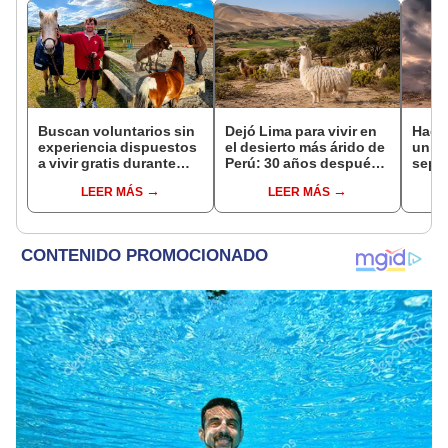
Buscan voluntarios sin
Dejó Lima para vivir en
Hace
experiencia dispuestos
el desierto más árido de
un vo
a vivir gratis durante
Perú: 30 años después,
sepul
una semana: para
un rebaño de llamas
prov
LEER MÁS
LEER MÁS
cuidar caballos, burros
creó un sorprendente
veran
y otros animales
ecosistema
histo
rescatados en un
moni
refugio por 2 horas