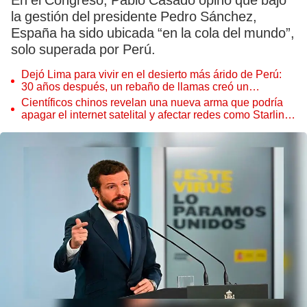
En el Congreso, Pablo Casado opinó que bajo
la gestión del presidente Pedro Sánchez,
España ha sido ubicada “en la cola del mundo”,
solo superada por Perú.
Dejó Lima para vivir en el desierto más árido de Perú:
30 años después, un rebaño de llamas creó un
sorprendente ecosistema
Científicos chinos revelan una nueva arma que podría
apagar el internet satelital y afectar redes como Starlink
de Elon Musk