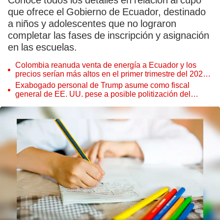
Conoce todos los detalles en relación al cupo
que ofrece el Gobierno de Ecuador, destinado
a niños y adolescentes que no lograron
completar las fases de inscripción y asignación
en las escuelas.
Colombia reanuda venta de energía a Ecuador y los
precios serían más altos en el primer trimestre del 2027,
según Cenace
Exabogado personal de Trump asume como fiscal
general de EE. UU. pese a posible politización del
Departamento de Justicia