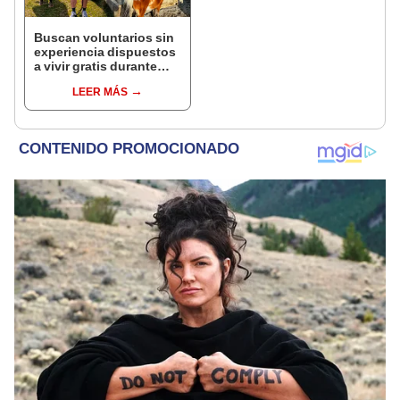
Buscan voluntarios sin
experiencia dispuestos
a vivir gratis durante
una semana: para
LEER MÁS
cuidar caballos, burros
y otros animales
rescatados en un
refugio por 2 horas