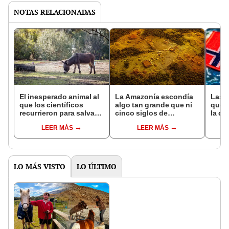
NOTAS RELACIONADAS
El inesperado animal al
La Amazonía escondía
Las 
que los científicos
algo tan grande que ni
que s
recurrieron para salvar
cinco siglos de
la de
la naturaleza: la
exploraciones lograron
pose
LEER MÁS
LEER MÁS
reintroducción de un
encontrarlo: el hallazgo
simil
asno salvaje está
podría cambiar todo lo
convirtiendo el desierto
que se sabía sobre su
en un paisaje con más
pasado
vida
LO MÁS VISTO
LO ÚLTIMO