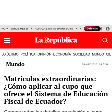
HOY
JORGE MESSI
ALIANZA LIMA VS SPORT BOYS
KENJI FUJIMORI
PRE
LO ÚLTIMO
POLÍTICA
OPINIÓN
ECONOMÍA
SOCIEDAD
MUNDO
CIE
Mundo
16 May 2020 | 16:52 h
Matrículas extraordinarias:
¿Cómo aplicar al cupo que
ofrece el Sistema de Educación
Fiscal de Ecuador?