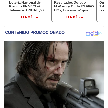
Lotería Nacional de
Resultados Dorado
Quini
Panamá EN VIVO vía
Mañana y Tarde EN VIVO
3 de 
Telemetro ONLINE, 27
HOY, 1 de marzo: qué
resul
de noviembre: ver el
cayó en el último sorteo
Nacio
LEER MÁS
LEER MÁS
Sorteo Miercolito 2988 y
los premios