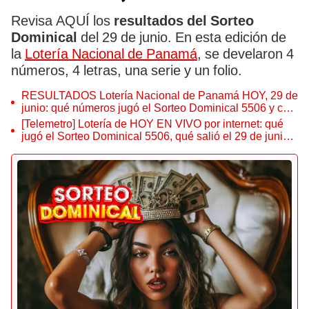
Revisa AQUÍ los
resultados del Sorteo
Dominical
del 29 de junio. En esta edición de
la
Lotería Nacional de Panamá
, se develaron 4
números, 4 letras, una serie y un folio.
RESULTADOS Lotería Nacional de Panamá HOY, 29 de
junio: qué números jugó el Sorteo Dominical 5506 y cuál
fue el premio mayor
[Telemetro] Lotería de HOY EN VIVO por internet: qué
jugó el Sorteo Dominical 5506, qué salió el 29 de junio y
resultado oficial