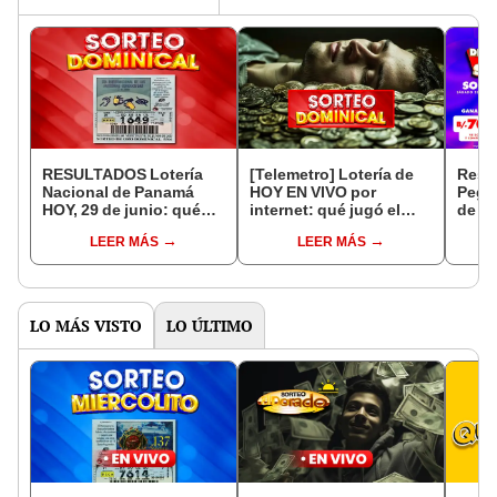
RESULTADOS Lotería
[Telemetro] Lotería de
Resul
Nacional de Panamá
HOY EN VIVO por
Pega
HOY, 29 de junio: qué
internet: qué jugó el
de ju
números jugó el Sorteo
Sorteo Dominical 5506,
núme
LEER MÁS
LEER MÁS
Dominical 5506 y cuál
qué salió el 29 de junio y
Loter
fue el premio mayor
resultado oficial
Pana
LO MÁS VISTO
LO ÚLTIMO