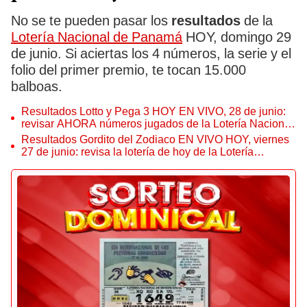
No se te pueden pasar los
resultados
de la
Lotería Nacional de Panamá
HOY, domingo 29
de junio. Si aciertas los 4 números, la serie y el
folio del primer premio, te tocan 15.000
balboas.
Resultados Lotto y Pega 3 HOY EN VIVO, 28 de junio:
revisar AHORA números jugados de la Lotería Nacional
de Panamá
Resultados Gordito del Zodiaco EN VIVO HOY, viernes
27 de junio: revisa la lotería de hoy de la Lotería
Nacional de Panamá por Telemetro