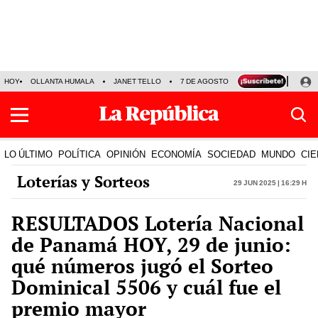
HOY
OLLANTA HUMALA
JANET TELLO
7 DE AGOSTO
TINKA RESULTADOS
LO ÚLTIMO
POLÍTICA
OPINIÓN
ECONOMÍA
SOCIEDAD
MUNDO
CIE
Loterías y Sorteos
29 Jun 2025 | 16:29 h
RESULTADOS Lotería Nacional
de Panamá HOY, 29 de junio:
qué números jugó el Sorteo
Dominical 5506 y cuál fue el
premio mayor