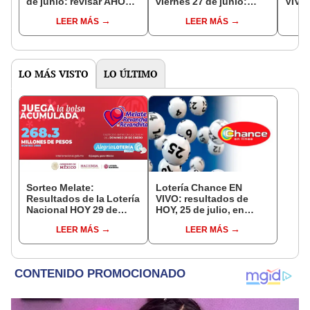
de junio: revisar AHORA
viernes 27 de junio:
VIVO 
números jugados de la
revisa la lotería de hoy
junio
LEER MÁS
LEER MÁS
Lotería Nacional de
de la Lotería Nacional
jugad
Panamá
de Panamá por
Zodia
Telemetro
LO MÁS VISTO
LO ÚLTIMO
Sorteo Melate:
Lotería Chance EN
Resultados de la Lotería
VIVO: resultados de
Nacional HOY 29 de
HOY, 25 de julio, en
enero
Venezuela
LEER MÁS
LEER MÁS