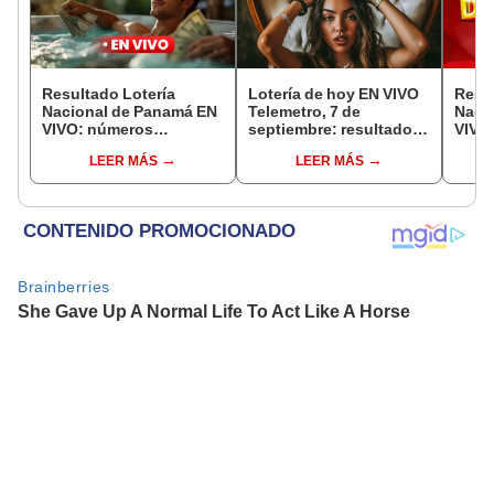
Resultado Lotería
Lotería de hoy EN VIVO
Resul
Nacional de Panamá EN
Telemetro, 7 de
Naci
VIVO: números
septiembre: resultados
VIVO,
ganadores de la lotería
Lotería Nacional de
núme
LEER MÁS
LEER MÁS
de hoy, Sorteo
Panamá vía TVN
la lo
Miercolito, vía Telemetro
Domin