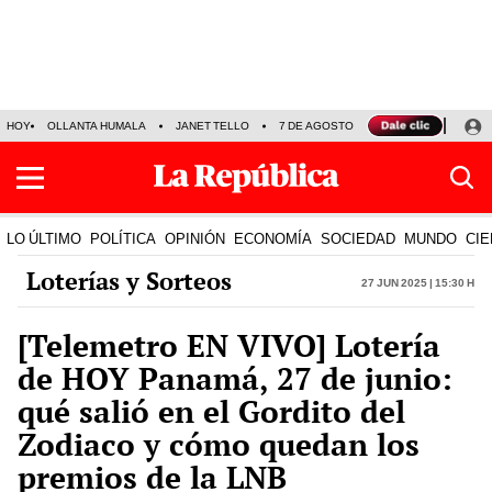
HOY
OLLANTA HUMALA
JANET TELLO
7 DE AGOSTO
TINKA RESULTADOS
LO ÚLTIMO
POLÍTICA
OPINIÓN
ECONOMÍA
SOCIEDAD
MUNDO
CIE
Loterías y Sorteos
27 Jun 2025 | 15:30 h
[Telemetro EN VIVO] Lotería
de HOY Panamá, 27 de junio:
qué salió en el Gordito del
Zodiaco y cómo quedan los
premios de la LNB