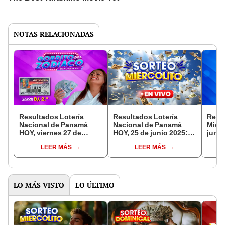
NOTAS RELACIONADAS
Resultados Lotería
Resultados Lotería
Resu
Nacional de Panamá
Nacional de Panamá
Mierc
HOY, viernes 27 de
HOY, 25 de junio 2025:
juni
junio, TVN EN VIVO:
ver números y letras del
tu bi
LEER MÁS
LEER MÁS
números jugados del
primer mayor del Sorteo
cayó 
Gordito del Zodiaco,
Miercolito
Naci
hora y TV
LO MÁS VISTO
LO ÚLTIMO