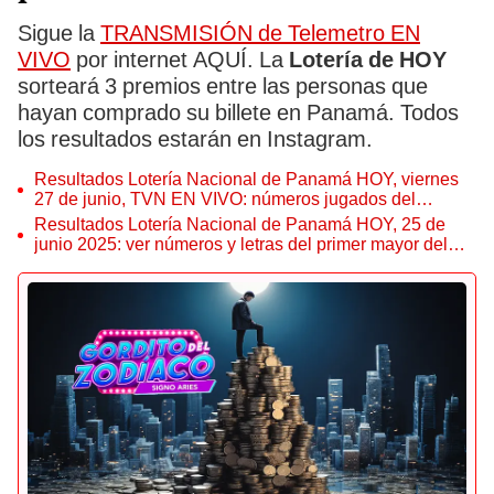
Sigue la
TRANSMISIÓN de Telemetro EN
VIVO
por internet AQUÍ. La
Lotería de HOY
sorteará 3 premios entre las personas que
hayan comprado su billete en Panamá. Todos
los resultados estarán en Instagram.
Resultados Lotería Nacional de Panamá HOY, viernes
27 de junio, TVN EN VIVO: números jugados del
Gordito del Zodiaco, hora y TV
Resultados Lotería Nacional de Panamá HOY, 25 de
junio 2025: ver números y letras del primer mayor del
Sorteo Miercolito