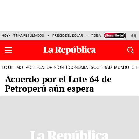
HOY
TINKA RESULTADOS
PRECIO DEL DÓLAR
7 DE AGOSTO
OLLANTA H
LO ÚLTIMO
POLÍTICA
OPINIÓN
ECONOMÍA
SOCIEDAD
MUNDO
CIE
Acuerdo por el Lote 64 de
Petroperú aún espera