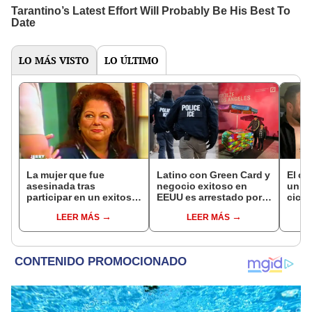
LO MÁS VISTO
LO ÚLTIMO
La mujer que fue
Latino con Green Card y
El c
asesinada tras
negocio exitoso en
un pa
participar en un exitoso
EEUU es arrestado por
cicat
talk show de EEUU con
ICE: comenzó como
sobre
LEER MÁS
LEER MÁS
su exesposo y la
vendedor ambulante a
opera
amante
los 11 años
desd