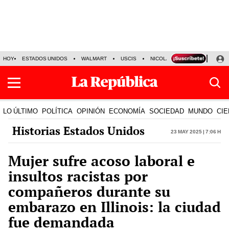
HOY
ESTADOS UNIDOS
WALMART
USCIS
NICOLÁS MADURO
P-8 PO
LO ÚLTIMO
POLÍTICA
OPINIÓN
ECONOMÍA
SOCIEDAD
MUNDO
CIE
Historias Estados Unidos
23 May 2025 | 7:06 h
Mujer sufre acoso laboral e
insultos racistas por
compañeros durante su
embarazo en Illinois: la ciudad
fue demandada