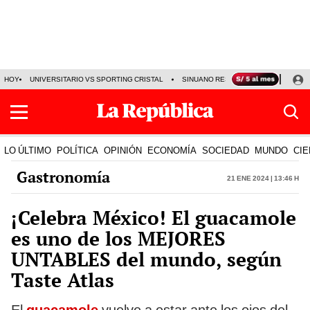
HOY
UNIVERSITARIO VS SPORTING CRISTAL
SINUANO RESULTADOS HOY
CA
LO ÚLTIMO
POLÍTICA
OPINIÓN
ECONOMÍA
SOCIEDAD
MUNDO
CIE
Gastronomía
21 Ene 2024 | 13:46 h
¡Celebra México! El guacamole
es uno de los MEJORES
UNTABLES del mundo, según
Taste Atlas