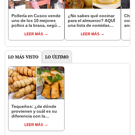
Pollería en Cusco vende
¿No sabes qué cocinar
Chef
uno de los 10 mejores
para el almuerzo? AQUÍ
con 
pollos a la brasa, según
una lista de comidas
anéc
Taste Atlas: ¿cuál es y
peruanas y recetas
cocin
LEER MÁS
LEER MÁS
en dónde queda?
"Nadi
comi
LO MÁS VISTO
LO ÚLTIMO
Tequeños: ¿de dónde
provienen y cuál es su
diferencia con la
versión peruana?
LEER MÁS