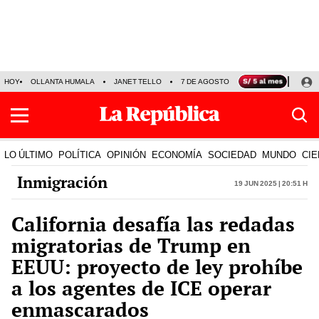
HOY
OLLANTA HUMALA
JANET TELLO
7 DE AGOSTO
TINKA RESULTADOS
LO ÚLTIMO
POLÍTICA
OPINIÓN
ECONOMÍA
SOCIEDAD
MUNDO
CIE
Inmigración
19 Jun 2025 | 20:51 h
California desafía las redadas
migratorias de Trump en
EEUU: proyecto de ley prohíbe
a los agentes de ICE operar
enmascarados