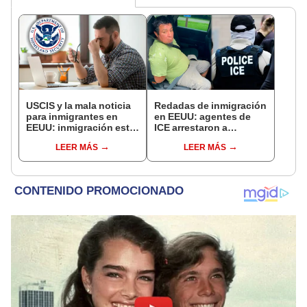
USCIS y la mala noticia
Redadas de inmigración
para inmigrantes en
en EEUU: agentes de
EEUU: inmigración está
ICE arrestaron a
enviando alarmante
inmigrante mexicano
LEER MÁS
LEER MÁS
correo a este grupo de
condenado por
extranjeros
conducir bajo los
efectos del alcohol