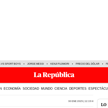
A VS SPORT BOYS
JORGE MESSI
KENJI FUJIMORI
PRECIO DEL DÓLAR
F
N
ECONOMÍA
SOCIEDAD
MUNDO
CIENCIA
DEPORTES
ESPECTÁCU
30 Ene 2025 | 12:15 h
LO