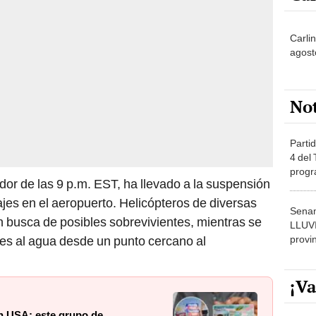
Carli
agost
No
Partid
4 del
progr
edor de las 9 p.m. EST, ha llevado a la suspensión
dónde
ajes en el aeropuerto. Helicópteros de diversas
Senam
 busca de posibles sobrevivientes, mientras se
LLUV
provi
les al agua desde un punto cercano al
¡Va
en USA: este grupo de