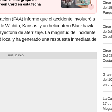
Circo 
reen Card en esta fecha
del 15
Parqu
Migue
ación (FAA) informó que el accidente involucró a
o de Wichita, Kansas, y un helicóptero Blackhawk
Circo
de Jul
ayectoria de aterrizaje. La magnitud del incidente
Círcul
 local y ha generado una respuesta inmediata de
Circo
Del 2
Costa
Gran 
del 10
en el
La Ca
17 de 
Mega 