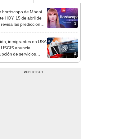
o horóscopo de Mhoni
te HOY, 15 de abril de
1
 revisa las predicciones
signo y entérate si te
a un día afortunado
ión, inmigrantes en USA
 USCIS anuncia
2
rupción de servicios
 esta fecha en Estados
os