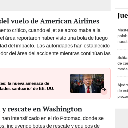
Ju
 del vuelo de American Airlines
nto crítico, cuando el jet se aproximaba a la
Maste
palab
 el área reportaron haber visto una bola de fuego
nuest
vedad del impacto. Las autoridades han establecido
dor del área del accidente mientras continúan las
Solita
de ca
moda.
demue
tes: la nueva amenaza de
Ajedre
udades santuario' de EE. UU.
de es
piezas
consi
 y rescate en Washington
han intensificado en el río Potomac, donde se
s, incluyendo botes de rescate y equipos de