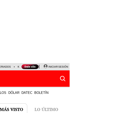
ERIADOS
KEIKO FUJIMORI
NALDY SALDAÑA
INICIAR SESIÓN
JAVIER MILEI
PARTIDOS DE
LOS
DÓLAR
DATEC
BOLETÍN
 MÁS VISTO
LO ÚLTIMO