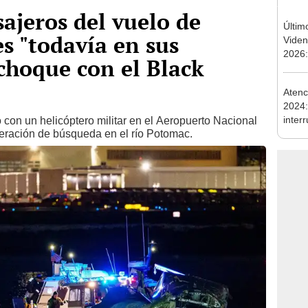
ajeros del vuelo de
Últim
s "todavía en sus
Viden
2026:
 choque con el Black
de tu 
esper
Atenc
2024:
inter
ó con un helicóptero militar en el Aeropuerto Nacional
ración de búsqueda en el río Potomac.
hasta
Unid