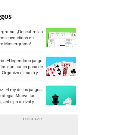
egos
rgrama: ¡Descubre las
ras escondidas en
ro Mastergrama!
rio: El legendario juego
rtas que nunca pasa de
 Organiza el mazo y
stra tu habilidad.
z: El rey de los juegos
trategia. Mueve tus
, anticipa al rival y
gue el jaque mate.