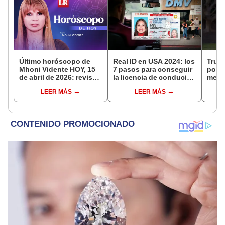
Último horóscopo de
Real ID en USA 2024: los
Trum
Mhoni Vidente HOY, 15
7 pasos para conseguir
polít
de abril de 2026: revisa
la licencia de conducir
meno
las predicciones de tu
en Estados Unidos
indo
LEER MÁS
LEER MÁS
signo y entérate si te
enfre
espera un día
para 
afortunado
patro
UU.