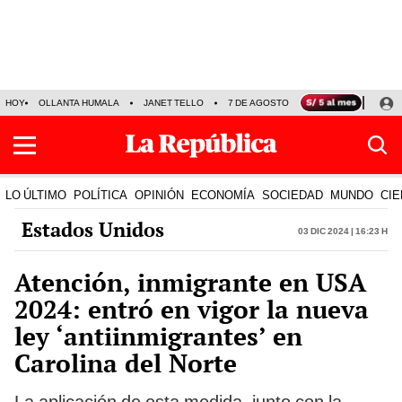
HOY
OLLANTA HUMALA
JANET TELLO
7 DE AGOSTO
TINKA RESULTADOS
LO ÚLTIMO
POLÍTICA
OPINIÓN
ECONOMÍA
SOCIEDAD
MUNDO
CIE
Estados Unidos
03 Dic 2024 | 16:23 h
Atención, inmigrante en USA
2024: entró en vigor la nueva
ley ‘antiinmigrantes’ en
Carolina del Norte