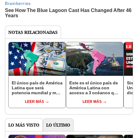
NOTAS RELACIONADAS
El único país de América
Este es el único país de
Sism
Latina que será
América Latina con
Unid
potencia mundial y muy
acceso a 3 océanos que
dicie
rico en 2028: produce
superó a EE. UU. con su
epic
LEER MÁS
LEER MÁS
mucho petróleo como
fuerza naval en 1879
TEMB
Estados Unidos
LO MÁS VISTO
LO ÚLTIMO