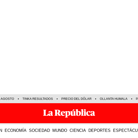
E AGOSTO
TINKA RESULTADOS
PRECIO DEL DÓLAR
OLLANTA HUMALA
P
N
ECONOMÍA
SOCIEDAD
MUNDO
CIENCIA
DEPORTES
ESPECTÁCU
06 Dic 2024 | 13:20 h
LO