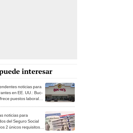
puede interesar
endentes noticias para
rantes en EE. UU.: Buc-
ofrece puestos laborales
agos de hasta
5.000
s noticias para
ados del Seguro Social
os 2 únicos requisitos
obtener tu cheque de
00 en 2024
saber si tienes una
a de 10 centavos de