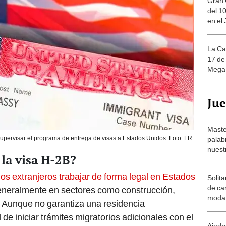
La Ca
17 de 
Mega 
Ju
Maste
upervisar el programa de entrega de visas a Estados Unidos. Foto: LR
palab
nuest
 la visa H-2B?
los extranjeros trabajar de forma legal en Estados
Solita
de ca
generalmente en sectores como construcción,
moda.
a. Aunque no garantiza una residencia
demue
 de iniciar trámites migratorios adicionales con el
Ajedre
 la solicitud de una green card.
de es
piezas
na solución crucial para los empleadores