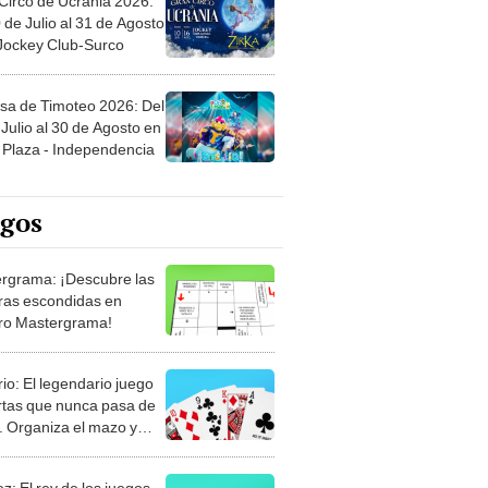
sa de Timoteo 2026: Del
Julio al 30 de Agosto en
Plaza - Independencia
egos
rgrama: ¡Descubre las
ras escondidas en
ro Mastergrama!
rio: El legendario juego
rtas que nunca pasa de
 Organiza el mazo y
stra tu habilidad.
z: El rey de los juegos
trategia. Mueve tus
, anticipa al rival y