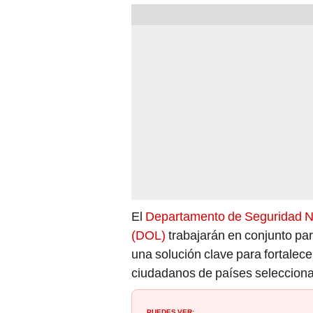
El
Departamento de Seguridad Na
(DOL)
trabajarán en conjunto pa
una solución clave para fortalece
ciudadanos de países seleccion
PUEDES VER:
Alerta de salud en California: sus
por casos de gripe aviar en la re