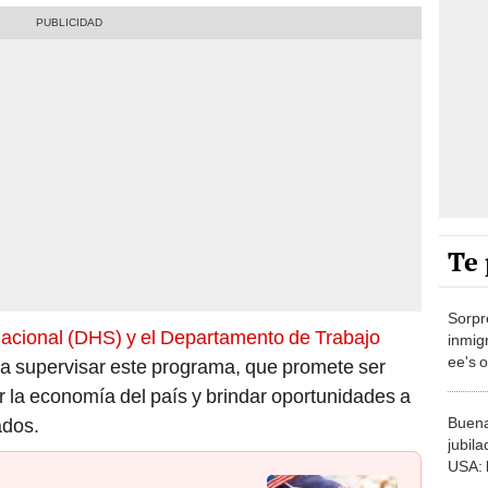
Te 
Sorpr
cional (DHS) y el Departamento de Trabajo
inmig
ee's 
ra supervisar este programa, que promete ser
con p
r la economía del país y brindar oportunidades a
US22
Buena
ados.
jubil
USA: l
para 
US$5
penden distribución de leche
Cómo 
gión de Estados Unidos
moned