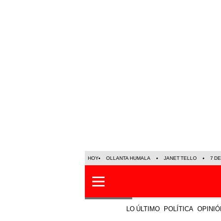
HOY
OLLANTA HUMALA
JANET TELLO
7 D
LO ÚLTIMO
POLÍTICA
OPINIÓ
Estados Unidos