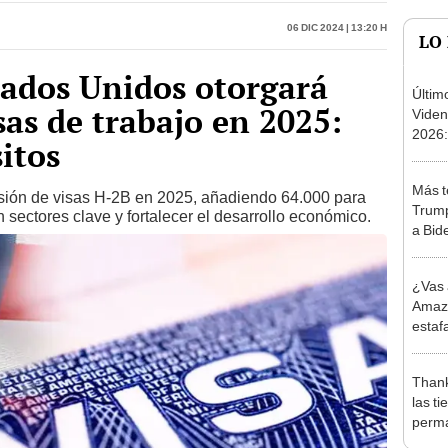
tados Unidos otorgará
Últim
sas de trabajo en 2025:
Viden
2026:
itos
de tu 
esper
Más t
sión de visas H-2B en 2025, añadiendo 64.000 para
Trump
 sectores clave y fortalecer el desarrollo económico.
a Bid
firmar
cogni
¿Vas 
Amazo
estaf
los h
2024
Thank
las t
perm
duran
Graci