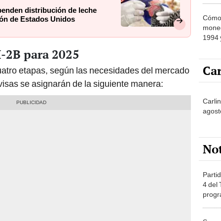
1994 
por el
H-2B para 2025
Car
cuatro etapas, según las necesidades del mercado
as visas se asignarán de la siguiente manera:
Carli
agost
No
Partid
4 del
progr
dónde
Senam
LLUV
provi
de octubre de 2024 - 31 de marzo de 2025):
20.716