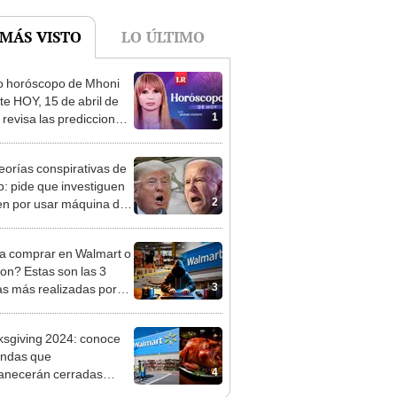
o horóscopo de Mhoni
te HOY, 15 de abril de
1
 revisa las predicciones
signo y entérate si te
a un día afortunado
eorías conspirativas de
: pide que investiguen
2
en por usar máquina de
 y alega "deterioro
tivo"
a comprar en Walmart o
n? Estas son las 3
3
as más realizadas por
ackers en el Black Friday
sgiving 2024: conoce
iendas que
4
anecerán cerradas
te el Día de Acción de
as en EE. UU.