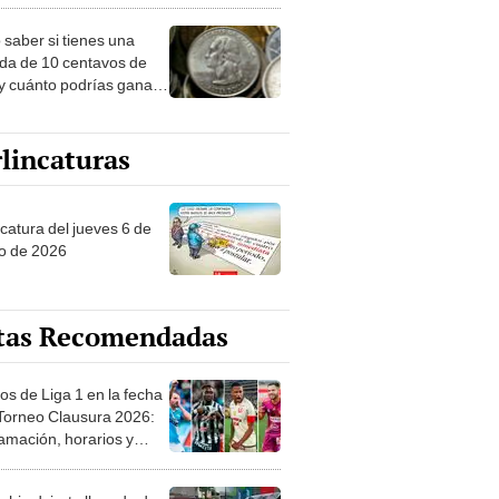
y cuánto podrías ganar
la
lincaturas
ncatura del jueves 6 de
o de 2026
tas Recomendadas
os de Liga 1 en la fecha
 Torneo Clausura 2026:
amación, horarios y
 ver
hi advierte llegada de
IAS EXTREMAS en 65
ncias desde HOY