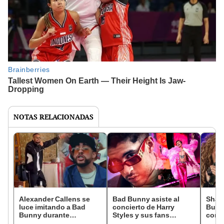
NOTAS RELACIONADAS
Alexander Callens se
Bad Bunny asiste al
Shaki
luce imitando a Bad
concierto de Harry
Bunny
Bunny durante
Styles y sus fans
convi
bienvenida en Girona:
celebran en redes:
lati