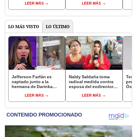
LEER MÁS
LEER MÁS
"Tití me preguntó"
"Esto es historia"
LO MÁS VISTO
LO ÚLTIMO
Jefferson Farfán es
Naldy Saldaña toma
Test
captado junto a la
radical medida contra
presu
hermana de Darinka
esposa del exdirector
Óscar
Ramírez mientras Xiomy
de La Bella Luz tras
dueño
LEER MÁS
LEER MÁS
Kanashiro trabajaba: “Él
acusarla de tener
"Humi
tiene sus…”
relación con él: “Es
bastante grave”