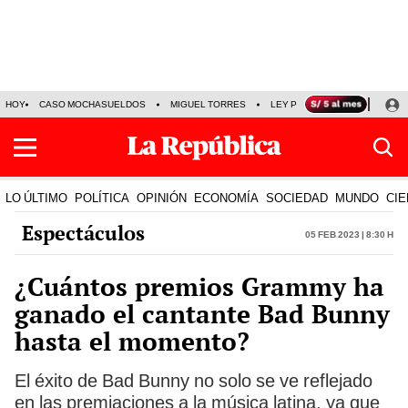
HOY
CASO MOCHASUELDOS
MIGUEL TORRES
LEY PULPÍN
PRECIO DEL
LO ÚLTIMO
POLÍTICA
OPINIÓN
ECONOMÍA
SOCIEDAD
MUNDO
CIE
Espectáculos
05 Feb 2023 | 8:30 h
¿Cuántos premios Grammy ha
ganado el cantante Bad Bunny
hasta el momento?
El éxito de Bad Bunny no solo se ve reflejado
en las premiaciones a la música latina, ya que