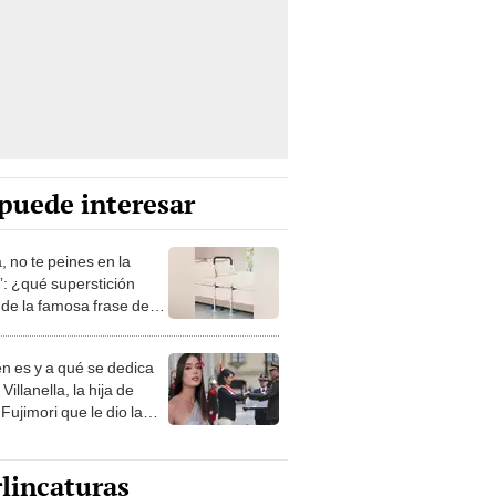
puede interesar
, no te peines en la
: ¿qué superstición
de la famosa frase de
nanitos Verdes?
n es y a qué se dedica
Villanella, la hija de
Fujimori que le dio la
 a nivel nacional?
lincaturas