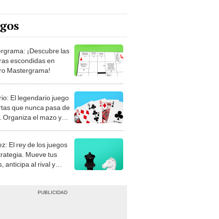
egos
rgrama: ¡Descubre las
ras escondidas en
ro Mastergrama!
rio: El legendario juego
rtas que nunca pasa de
 Organiza el mazo y
stra tu habilidad.
z: El rey de los juegos
trategia. Mueve tus
, anticipa al rival y
gue el jaque mate.