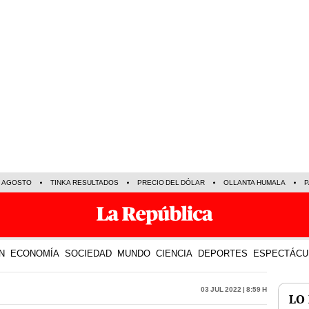
E AGOSTO
TINKA RESULTADOS
PRECIO DEL DÓLAR
OLLANTA HUMALA
P
N
ECONOMÍA
SOCIEDAD
MUNDO
CIENCIA
DEPORTES
ESPECTÁCU
03 Jul 2022 | 8:59 h
LO