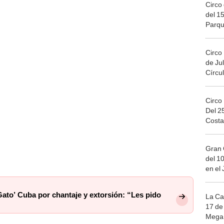
Circo 
del 15
Parqu
Migue
Circo
de Jul
Círcul
Circo
Del 2
Costa
Gran 
del 10
en el
Gato’ Cuba por chantaje y extorsión: “Les pido
La Ca
17 de 
Mega 