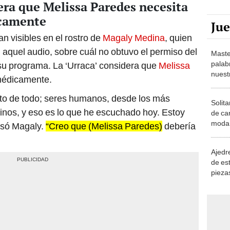
ra que Melissa Paredes necesita
icamente
Ju
n visibles en el rostro de
Magaly Medina
, quien
 aquel audio, sobre cuál no obtuvo el permiso del
Maste
palab
 su programa. La ‘Urraca’ considera que
Melissa
nuest
médicamente.
sto de todo; seres humanos, desde los más
Solita
inos, y eso es lo que he escuchado hoy. Estoy
de ca
moda.
esó Magaly.
“Creo que (Melissa Paredes)
debería
demue
Ajedre
de es
piezas
consi