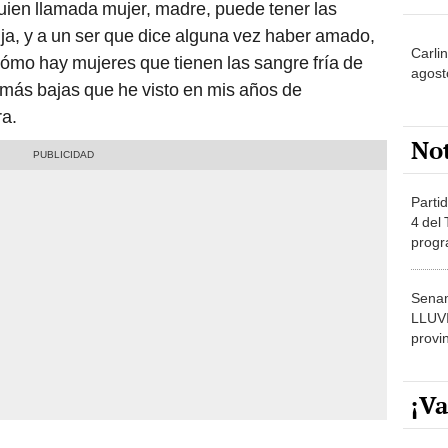
uien llamada mujer, madre, puede tener las
ija, y a un ser que dice alguna vez haber amado,
Carli
cómo hay mujeres que tienen las sangre fría de
agost
s más bajas que he visto en mis años de
ra.
No
Partid
4 del
progr
dónde
Senam
LLUV
provi
¡Va