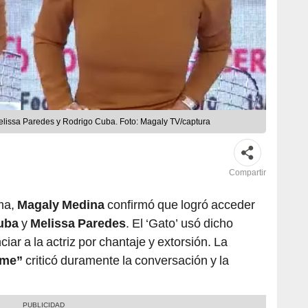
elissa Paredes y Rodrigo Cuba. Foto: Magaly TV/captura
Compartir
ma,
Magaly Medina
confirmó que logró acceder
uba
y
Melissa Paredes
. El ‘Gato’ usó dicho
ar a la actriz por chantaje y extorsión. La
irme”
criticó duramente la conversación y la