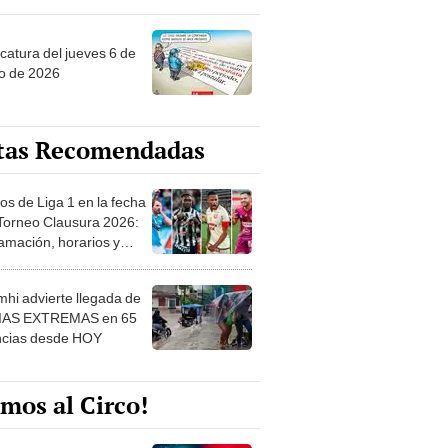
ncatura del jueves 6 de
o de 2026
tas Recomendadas
os de Liga 1 en la fecha
 Torneo Clausura 2026:
amación, horarios y
 ver
hi advierte llegada de
IAS EXTREMAS en 65
ncias desde HOY
mos al Circo!