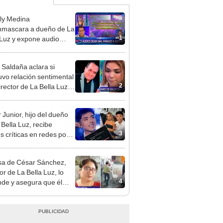
ly Medina
mascara a dueño de La
1
 Luz y expone audio
 le reclama a Naldy
ña por videos con César
 Saldaña aclara si
hez
vo relación sentimental
2
irector de La Bella Luz
denunciarlo por
ientos: “Me parece muy
 Junior, hijo del dueño
 Bella Luz, recibe
3
s críticas en redes por
de Naldy Saldaña:
ador”
a de César Sánchez,
or de La Bella Luz, lo
4
nde y asegura que él
só relación clandestina
aldy Saldaña: "Hace
ños"