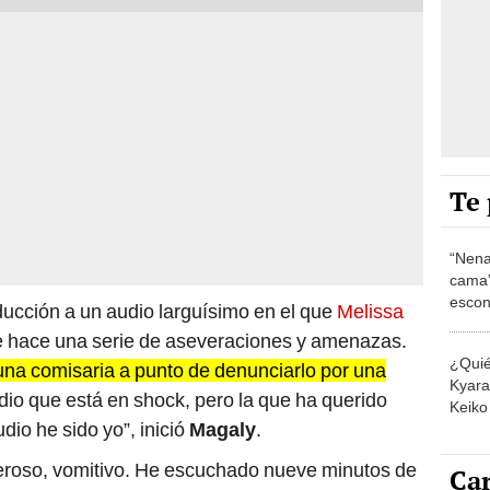
Te 
“Nena
cama”
escon
ducción a un audio larguísimo en el que
Melissa
los E
le hace una serie de aseveraciones y amenazas.
¿Quié
 una comisaria a punto de denunciarlo por una
Kyara 
udio que está en shock, pero la que ha querido
Keiko 
io he sido yo”, inició
Magaly
.
contra
eroso, vomitivo. He escuchado nueve minutos de
Car