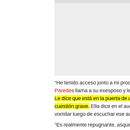
“He tenido acceso junto a mi pro
Parede
s llama a su exesposo y 
Le dice que está en la puerta de
cuestión grave.
Ella dice en el a
vomitar luego de escuchar ese aud
“Es realmente repugnante, asqu