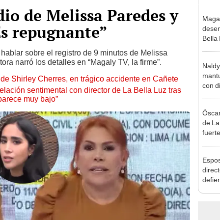
io de Melissa Paredes y
Maga
Es repugnante”
desen
Bella
donde
 hablar sobre el registro de 9 minutos de Melissa
Salda
ra narró los detalles en “Magaly TV, la firme”.
Naldy
Sánc
mantu
de Shirley Cherres, en trágico accidente en Cañete
con d
lación sentimental con director de La Bella Luz tras
tras 
parece muy bajo”
tocam
Óscar
bajo”
de La
fuerte
caso 
“Apañ
Espos
direct
defie
confe
con N
dos a