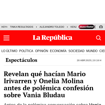
HOY
TINKA RESULTADOS
ALEJANDRO TOLEDO
KENJI FUJIMORI
PRECIO
LO ÚLTIMO
POLÍTICA
OPINIÓN
ECONOMÍA
SOCIEDAD
MUNDO
CIE
Espectáculos
28 Abr 2025 | 10:16 h
Revelan qué hacían Mario
Irivarren y Onelia Molina
antes de polémica confesión
sobre Vania Bludau