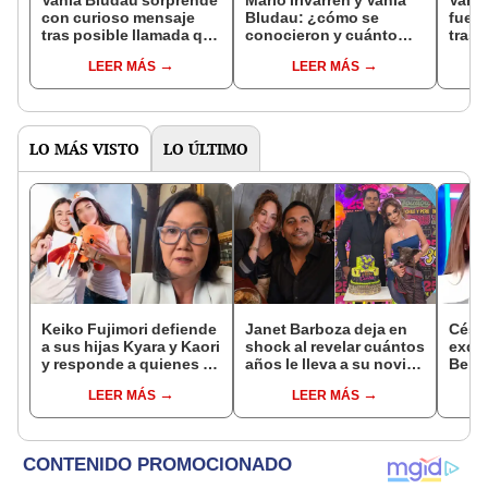
Vania Bludau sorprende
Mario Irivarren y Vania
Vani
con curioso mensaje
Bludau: ¿cómo se
fuert
tras posible llamada que
conocieron y cuánto
tras 
le haría Mario Irivarren:
tiempo duró su relación
sobre
LEER MÁS
LEER MÁS
"Qué divertido todo"
amorosa?
invo
LO MÁS VISTO
LO ÚLTIMO
Keiko Fujimori defiende
Janet Barboza deja en
Césa
a sus hijas Kyara y Kaori
shock al revelar cuántos
exdir
y responde a quienes la
años le lleva a su novio
Bella
llaman ‘suegra’ en vivo:
empresario: “Estoy en la
denu
LEER MÁS
LEER MÁS
“No pueden decirme”
plenitud”
Sald
pedid
la pr
inoc