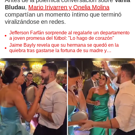
Antes de la polémica conversación sobre
Vania
Bludau
,
Mario Irivarren y Onelia Molina
compartían un momento íntimo que terminó
viralizándose en redes.
Jefferson Farfán sorprende al regalarle un departamento
a joven promesa del fútbol: "Lo hago de corazón"
Jaime Bayly revela que su hermana se quedó en la
quiebra tras gastarse la fortuna de su madre y
denunciarla: "Pedía más"