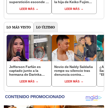
superstición esconde la
la hija de Keiko Fujimori
famosa frase de los
que le dio la contra a
LEER MÁS
LEER MÁS
Enanitos Verdes?
nivel nacional?
LO MÁS VISTO
LO ÚLTIMO
Jefferson Farfán es
Novio de Naldy Saldaña
¿A q
captado junto a la
rompe su silencio tras
Saet
hermana de Darinka
denuncia contra
“EEG
Ramírez mientras Xiomy
exdirector de La Bella
cond
LEER MÁS
LEER MÁS
Kanashiro trabajaba: “Él
Luz: "Tiene todo mi
prisi
tiene sus…”
apoyo"