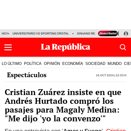
HOY
UNIVERSITARIO VS SPORTING CRISTAL
SINUANO RESULTADOS HOY
CA
LO ÚLTIMO
POLÍTICA
OPINIÓN
ECONOMÍA
SOCIEDAD
MUNDO
CIE
Espectáculos
16 Oct 2024 | 22:53 h
Cristian Zuárez insiste en que
Andrés Hurtado compró los
pasajes para Magaly Medina:
"Me dijo 'yo la convenzo'"