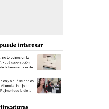
puede interesar
, no te peines en la
: ¿qué superstición
de la famosa frase de
nanitos Verdes?
n es y a qué se dedica
Villanella, la hija de
Fujimori que le dio la
 a nivel nacional?
lincaturas