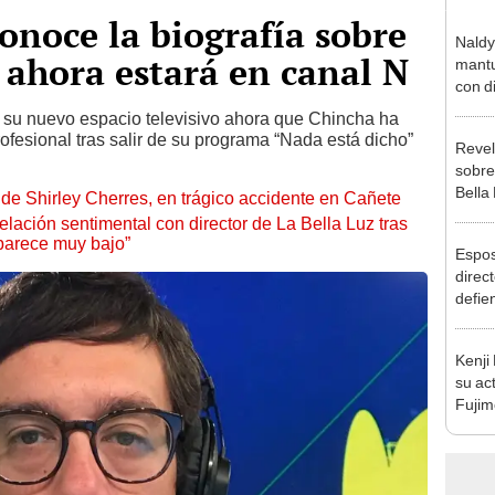
onoce la biografía sobre
Naldy
e ahora estará en canal N
mantu
con d
tras 
 su nuevo espacio televisivo ahora que Chincha ha
tocam
fesional tras salir de su programa “Nada está dicho”
Revel
bajo”
sobre
Bella
de Shirley Cherres, en trágico accidente en Cañete
canta
lación sentimental con director de La Bella Luz tras
“¿Vie
parece muy bajo”
Espos
direct
defie
confe
con N
Kenji
dos a
su ac
Fujim
los ev
Érika,