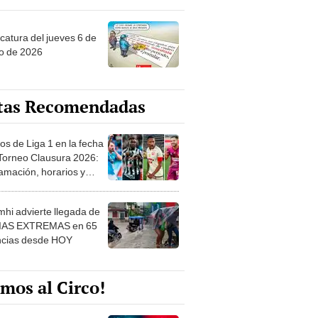
ncatura del jueves 6 de
o de 2026
tas Recomendadas
os de Liga 1 en la fecha
 Torneo Clausura 2026:
amación, horarios y
 ver
hi advierte llegada de
IAS EXTREMAS en 65
ncias desde HOY
mos al Circo!