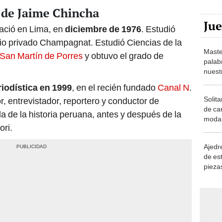
a de Jaime Chincha
Ju
ació en Lima, en
diciembre de 1976
. Estudió
gio privado Champagnat. Estudió Ciencias de la
Maste
 San Martín de Porres
y obtuvo el grado de
palab
nuest
riodística en 1999
, en el recién fundado
Canal N
.
Solita
entrevistador, reportero y conductor de
de ca
a de la historia peruana, antes y después de la
moda.
ori.
demue
Ajedre
de es
piezas
consi