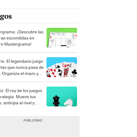
egos
rgrama: ¡Descubre las
ras escondidas en
ro Mastergrama!
rio: El legendario juego
rtas que nunca pasa de
 Organiza el mazo y
stra tu habilidad.
z: El rey de los juegos
trategia. Mueve tus
, anticipa al rival y
gue el jaque mate.