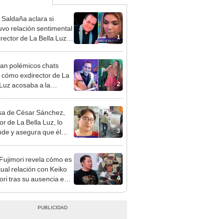
 Saldaña aclara si
vo relación sentimental
1
irector de La Bella Luz
denunciarlo por
ientos: “Me parece muy
an polémicos chats
 cómo exdirector de La
2
 Luz acosaba a la
nte Claudia Salazar:
nes?, te espero”
a de César Sánchez,
or de La Bella Luz, lo
3
nde y asegura que él
só relación clandestina
aldy Saldaña: "Hace
 Fujimori revela cómo es
ños"
tual relación con Keiko
4
ori tras su ausencia en
entos: "Mi familia es
 mi suegra..."