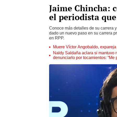
Jaime Chincha: c
el periodista qu
Conoce más detalles de su carrera y
dado un nuevo paso en su carrera pro
en RPP.
Muere Víctor Angobaldo, expareja 
Naldy Saldaña aclara si mantuvo re
denunciarlo por tocamientos: “Me 