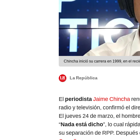
Chincha inició su carrera en 1999, en el re
La República
El
periodista
Jaime Chincha
ren
radio y televisión, confirmó el di
El jueves 24 de marzo, el hombr
“
Nada está dicho
”, lo cual ráp
su separación de RPP. Después d