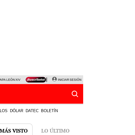
APA LEÓN XIV
NALDY SALDAÑA
INICIAR SESIÓN
LA BELLA LUZ
MAGALY MEDINA
HORÓS
LOS
DÓLAR
DATEC
BOLETÍN
 MÁS VISTO
LO ÚLTIMO