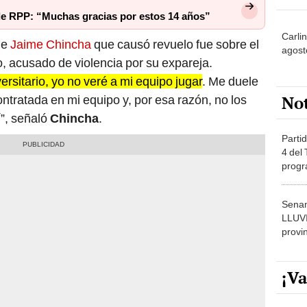
de RPP: “Muchas gracias por estos 14 años”
Carli
de
Jaime Chincha
que causó revuelo fue sobre el
agost
o, acusado de violencia por su expareja.
rsitario, yo no veré a mi equipo jugar
. Me duele
No
ntratada en mi equipo y, por esa razón, no los
í”, señaló
Chincha
.
Partid
4 del
progr
dónde
Senam
LLUV
provi
¡Va