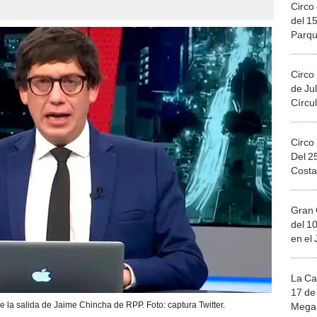
Circo 
del 15
Parqu
Migue
Circo
de Jul
Círcul
Circo
Del 2
Costa
Gran 
del 10
en el
La Ca
17 de 
e la salida de Jaime Chincha de RPP. Foto: captura Twitter.
Mega 