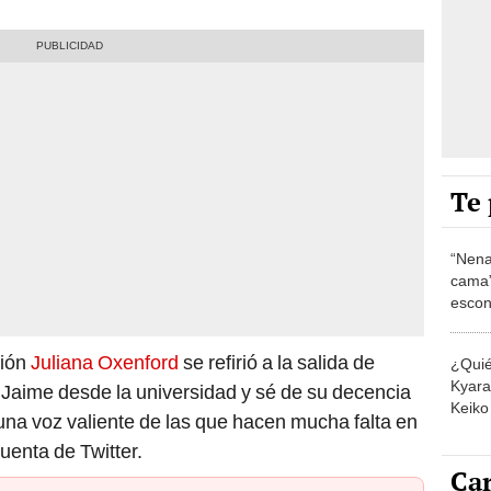
Te 
“Nena
cama”
escon
los E
sión
Juliana Oxenford
se refirió a la salida de
¿Quié
Kyara 
Jaime desde la universidad y sé de su decencia
Keiko 
una voz valiente de las que hacen mucha falta en
contra
cuenta de Twitter.
Car