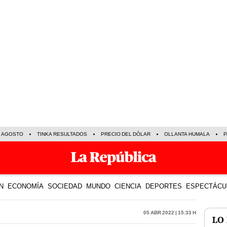
E AGOSTO
TINKA RESULTADOS
PRECIO DEL DÓLAR
OLLANTA HUMALA
P
N
ECONOMÍA
SOCIEDAD
MUNDO
CIENCIA
DEPORTES
ESPECTÁCU
05 Abr 2022 | 15:33 h
LO