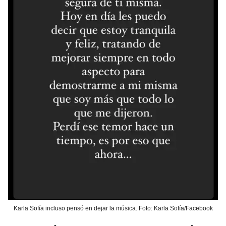
Karla Sofía incluso pensó en dejar la música. Foto: Karla Sofía/Facebook