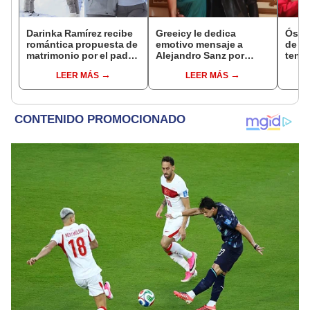
Darinka Ramírez recibe
Greeicy le dedica
Óscar
romántica propuesta de
emotivo mensaje a
de La
matrimonio por el padre
Alejandro Sanz por
tenta
de su hija: "Entre
ayudar a Mike Bahía a
Naldy
LEER MÁS
LEER MÁS
nervios, lágrimas y
pedirle la mano
denu
muchísima felicidad"
tocam
haber