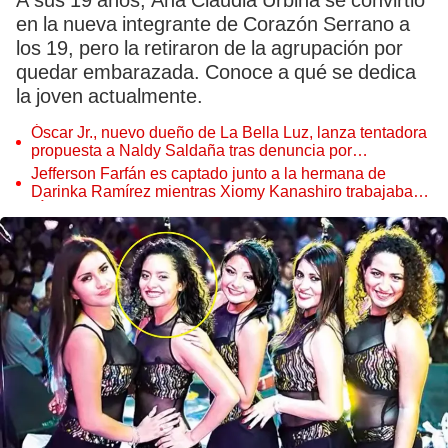
A sus 19 años, Ana Claudia Urbina se convirtió
en la nueva integrante de Corazón Serrano a
los 19, pero la retiraron de la agrupación por
quedar embarazada. Conoce a qué se dedica
la joven actualmente.
Óscar Jr., nuevo dueño de La Bella Luz, lanza tentadora
propuesta a Naldy Saldaña tras denuncia por
tocamientos
Jefferson Farfán es captado junto a la hermana de
Darinka Ramírez mientras Xiomy Kanashiro trabajaba:
“Él tiene sus…”