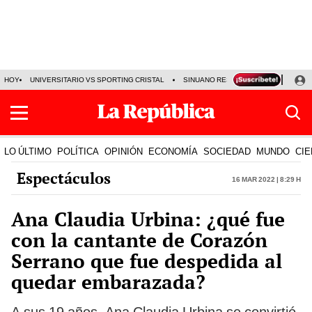
HOY
UNIVERSITARIO VS SPORTING CRISTAL
SINUANO RESULTADOS HOY
CA
LO ÚLTIMO
POLÍTICA
OPINIÓN
ECONOMÍA
SOCIEDAD
MUNDO
CIE
Espectáculos
16 Mar 2022 | 8:29 h
Ana Claudia Urbina: ¿qué fue
con la cantante de Corazón
Serrano que fue despedida al
quedar embarazada?