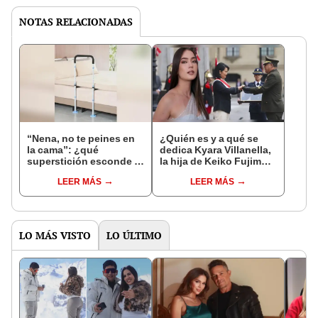
NOTAS RELACIONADAS
“Nena, no te peines en
¿Quién es y a qué se
la cama”: ¿qué
dedica Kyara Villanella,
superstición esconde la
la hija de Keiko Fujimori
famosa frase de los
que le dio la contra a
LEER MÁS
LEER MÁS
Enanitos Verdes?
nivel nacional?
LO MÁS VISTO
LO ÚLTIMO