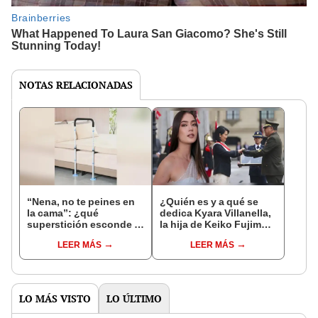
NOTAS RELACIONADAS
“Nena, no te peines en
¿Quién es y a qué se
la cama”: ¿qué
dedica Kyara Villanella,
superstición esconde la
la hija de Keiko Fujimori
famosa frase de los
que le dio la contra a
LEER MÁS
LEER MÁS
Enanitos Verdes?
nivel nacional?
LO MÁS VISTO
LO ÚLTIMO