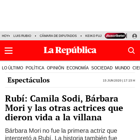
HOY
LUIS RUBIO
CÁMARA DE DIPUTADOS
KEIKO FUJIMORI
LA BELLA LU
LO ÚLTIMO
POLÍTICA
OPINIÓN
ECONOMÍA
SOCIEDAD
MUNDO
CIE
Espectáculos
15 Jun 2020 | 17:15 h
Rubí: Camila Sodi, Bárbara
Mori y las otras actrices que
dieron vida a la villana
Bárbara Mori no fue la primera actriz que
interpretó a Rubí. La historia también fue