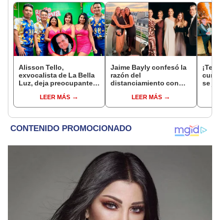
Alisson Tello,
Jaime Bayly confesó la
¡Terr
exvocalista de La Bella
razón del
cumb
Luz, deja preocupante
distanciamiento con
se ja
mensaje tras denuncia
sus hijas tras sacarlas
canta
LEER MÁS
LEER MÁS
de Naldy Saldaña:
del departamento
La Be
“Hablo desde mi propia
donde vivían junto a su
de la
experiencia”
madre