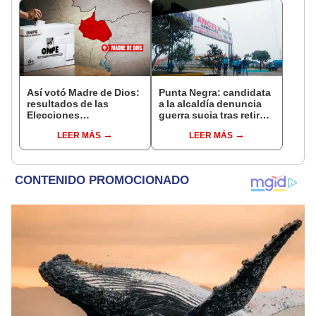
Así votó Madre de Dios:
Punta Negra: candidata
resultados de las
a la alcaldía denuncia
Elecciones
guerra sucia tras retiro
Presidenciales 2026,
de carteles de campaña
LEER MÁS
LEER MÁS
según conteo oficial
ONPE al 100%