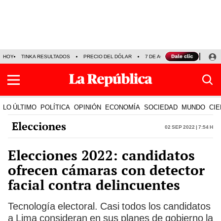
HOY
TINKA RESULTADOS
PRECIO DEL DÓLAR
7 DE AGOSTO
OLLANTA H
LO ÚLTIMO
POLÍTICA
OPINIÓN
ECONOMÍA
SOCIEDAD
MUNDO
CIE
Elecciones
02 Sep 2022 | 7:54 h
Elecciones 2022: candidatos
ofrecen cámaras con detector
facial contra delincuentes
Tecnología electoral. Casi todos los candidatos
a Lima consideran en sus planes de gobierno la