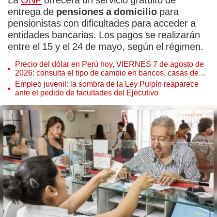
La
ONP
ofrecerá un servicio gratuito de
entrega de
pensiones a domicilio
para
pensionistas con dificultades para acceder a
entidades bancarias. Los pagos se realizarán
entre el 15 y el 24 de mayo, según el régimen.
Precio del dólar en Perú hoy, VIERNES 7 de agosto de
2026: consulta el tipo de cambio en bancos, casas de
cambio y plataformas digitales
Empleo juvenil: la sombra de la Ley Pulpín reaparece
ante el pedido de facultades del Ejecutivo