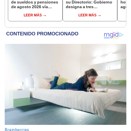
de sueldos y pensiones
su Directorio: Gobierno
hoy,
de agosto 2026 vía
designa a tres
agost
Banco de la Nación:
representantes del
consu
LEER MÁS
LEER MÁS
conoce las fechas de
Ejecutivo
camb
depósito
casa
plata