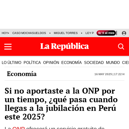
HOY
CASO MOCHASUELDOS
MIGUEL TORRES
LEY PULPÍN
PRECIO DEL
LO ÚLTIMO
POLÍTICA
OPINIÓN
ECONOMÍA
SOCIEDAD
MUNDO
CIE
Economía
16 May 2025 | 17:22 h
Si no aportaste a la ONP por
un tiempo, ¿qué pasa cuando
llegas a la jubilación en Perú
este 2025?